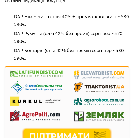
Останні індикації покупців:
DAP Німеччина (олія 40% + премія) жовт-лист ~580-
590€,
DAP Румунія (олія 42% без премії) серп-вер ~570-
580€,
DAP Болгарія (олія 42% без премії) серп-вер ~580-
590€.