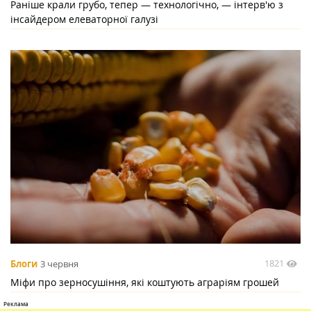
Раніше крали грубо, тепер — технологічно, — інтерв'ю з
інсайдером елеваторної галузі
1821
Блоги
3 червня
Міфи про зерносушіння, які коштують аграріям грошей