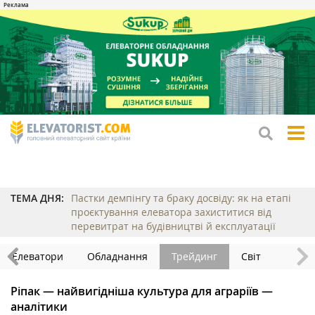
tog
me
ТЕМА ДНЯ:
Пастки демпінгу та браку досвіду: як на етапі
проєктування елеватора захиститися від
перевитрат на будівництві й експлуатації
Елеватори
Обладнання
Трейдинг
Світ
Ріпак — найвигідніша культура для аграріїв —
аналітики