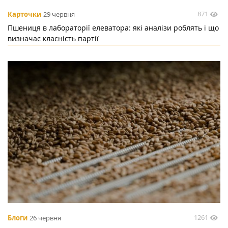
871
Карточки
29 червня
Пшениця в лабораторії елеватора: які аналізи роблять і що
визначає класність партії
1261
Блоги
26 червня