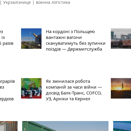
|
|
Укрзалізниця
воєнна логістика
ез
На кордоні з Польщею
 із
вантажні вагони
5 разів
скануватимуть без зупинки
поїздів — Держмитслужба
граріїв
Як змінилася робота
ез
компаній за часи війни —
в
досвід Балк-Транс, COFCO,
ердєєв
УЗ, Арніки та Кернел