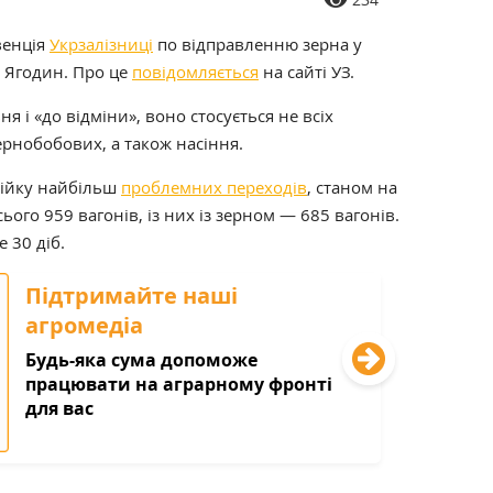
венція
Укрзалізниці
по відправленню зерна у
 Ягодин. Про це
повідомляється
на сайті УЗ.
я і «до відміни», воно стосується не всіх
ернобобових, а також насіння.
рійку найбільш
проблемних переходів
, станом на
сього 959 вагонів, із них із зерном — 685 вагонів.
 30 діб.
Підтримайте наші
агромедіа
Будь-яка сума допоможе
працювати на аграрному фронті
для вас