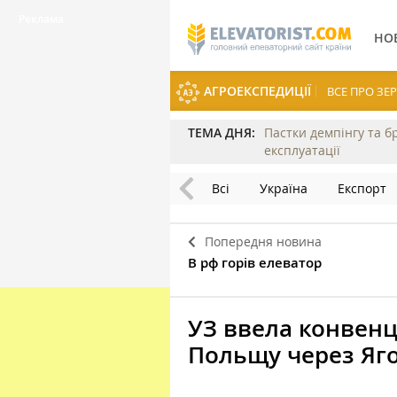
НО
АГРОЕКСПЕДИЦІЇ
ВСЕ ПРО З
ТЕМА ДНЯ:
Пастки демпінгу та б
експлуатації
Всі
Україна
Експорт
Попередня новина
В рф горів елеватор
УЗ ввела конвенці
Польщу через Яг