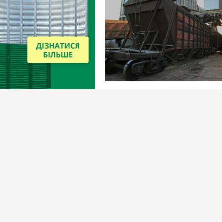
Новини
1 серпня 2022
Укрзалізниця обмежила перевезе
чотирьох напрямках до країн ЄС
Вибір редакціїї