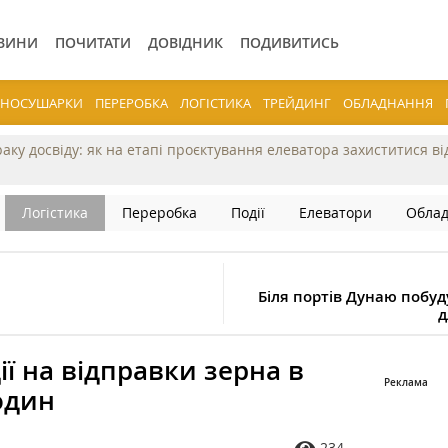
ВИНИ
ПОЧИТАТИ
ДОВІДНИК
ПОДИВИТИСЬ
ЕРНОСУШАРКИ
ПЕРЕРОБКА
ЛОГІСТИКА
ТРЕЙДИНГ
ОБЛАДНАННЯ
раку досвіду: як на етапі проєктування елеватора захиститися в
Логістика
Переробка
Події
Елеватори
Обла
Біля портів Дунаю побу
д
ї на відправки зерна в
один
234