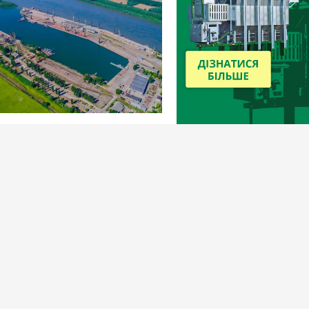
179
17 травня 2022
зниця обмежує перевезення
и до порту Рені