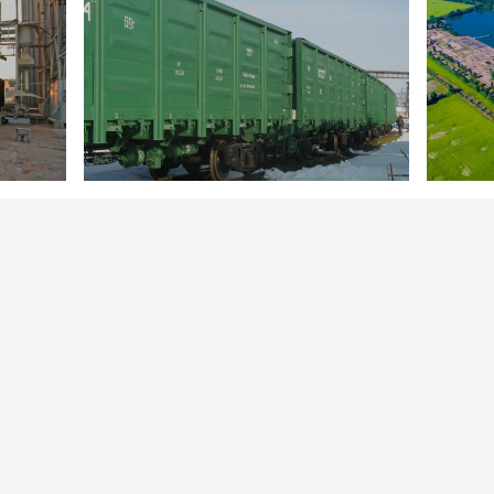
283
326
Новини
27 травня 2022
Новини
ння у
Укрзалізниця та PKP Cargo запровадять
Укрзалі
нестандартні перевезення зерна
кукурудз
БІЛЬШЕ