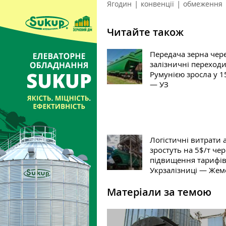
|
|
Ягодин
конвенції
обмеження
Читайте також
Передача зерна чер
залізничні переходи
Румунією зросла у 1
— УЗ
Логістичні витрати а
зростуть на 5$/т чер
підвищення тарифі
Укрзалізниці — Жем
Матеріали за темою