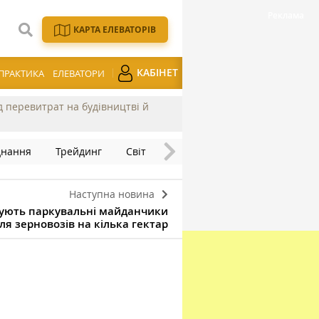
КАРТА ЕЛЕВАТОРІВ
КАБІНЕТ
ПРАКТИКА
ЕЛЕВАТОРИ
ід перевитрат на будівництві й
днання
Трейдинг
Світ
Наступна новина
дують паркувальні майданчики
ля зерновозів на кілька гектар