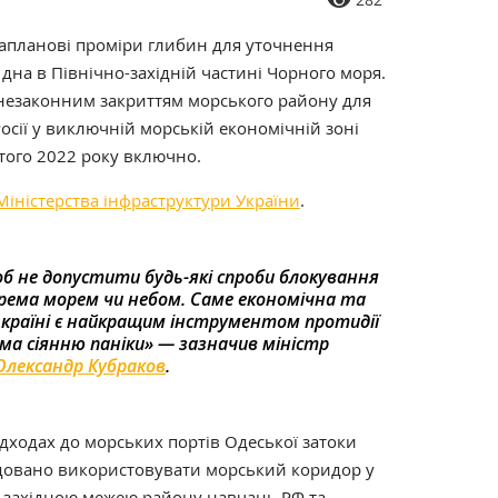
апланові проміри глибин для уточнення
 дна в Північно-західній частині Чорного моря.
з незаконним закриттям морського району для
сії у виключній морській економічній зоні
ютого 2022 року включно.
Міністерства інфраструктури України
.
об не допустити будь-які спроби блокування
окрема морем чи небом. Саме економічна та
 країні є найкращим інструментом протидії
ема сіянню паніки» — зазначив міністр
Олександр Кубраков
.
дходах до морських портів Одеської затоки
овано використовувати морський коридор у
 західною межею району навчань РФ та