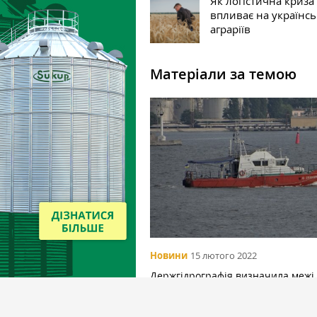
Як логістична криза
впливає на українс
аграріїв
Матеріали за темою
Новини
15 лютого 2022
Держгідрографія визначила межі
коридору для проходу суден в Чо
морі