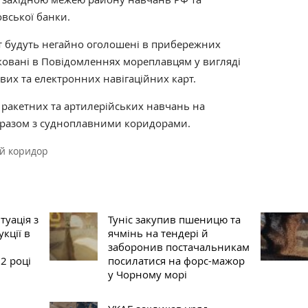
вської банки.
іт будуть негайно оголошені в прибережних
ковані в Повідомленнях мореплавцям у вигляді
вих та електронних навігаційних карт.
 ракетних та артилерійських навчань на
разом з судноплавними коридорами.
й коридор
туація з
Туніс закупив пшеницю та
кції в
ячмінь на тендері й
заборонив постачальникам
2 році
посилатися на форс-мажор
у Чорному морі