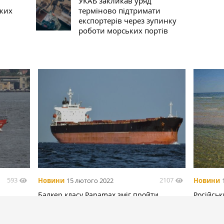
УКАБ закликав уряд
ьких
терміново підтримати
експортерів через зупинку
роботи морських портів
593
2107
Новини
15 лютого 2022
Новини
Балкер класу Panamax зміг пройти
Російськ
рному
альтернативним морським коридором у
навчанн
Чорному морі