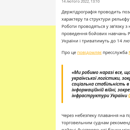
14 лютого 2022, 13:10
Держгідрографія проводить поз
характеру та структури рельєфу
Роботи проводяться у зв’язку 
проведення бойових навчань Ро
України і триватимуть до 14 л
Про це
повідомляє
пресслужба
«Ми робимо наразі все, щ
української логістики, з
соціальна стабільність в
інформаційній війні, зокр
інфраструктури України
Через небезпеку плавання на пі
торговельним суднам рекоменд
районі
Дністровської банки
між