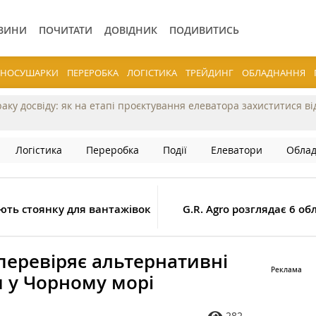
ВИНИ
ПОЧИТАТИ
ДОВІДНИК
ПОДИВИТИСЬ
ЕРНОСУШАРКИ
ПЕРЕРОБКА
ЛОГІСТИКА
ТРЕЙДИНГ
ОБЛАДНАННЯ
раку досвіду: як на етапі проєктування елеватора захиститися в
Логістика
Переробка
Події
Елеватори
Обла
ють стоянку для вантажівок
G.R. Agro розглядає 6 о
перевіряє альтернативні
 у Чорному морі
282