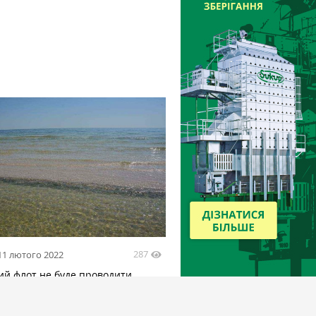
287
11 лютого 2022
ий флот не буде проводити
я в Азовському морі