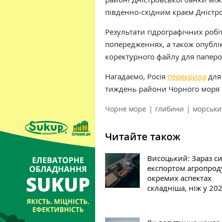
південно-східним краєм Дністро
Результати гідрографічних роб
попередженнях, а також опублі
коректурного файлу для паперо
Нагадаємо, Росія
перекрила
для
тиждень райони Чорного моря 
|
|
Чорне море
глибини
морськи
Читайте також
Висоцький: Зараз си
експортом агропроду
окремих аспектах
складніша, ніж у 202