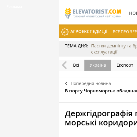
НО
АГРОЕКСПЕДИЦІЇ
ВСЕ ПРО З
ТЕМА ДНЯ:
Пастки демпінгу та б
експлуатації
Всі
Україна
Експорт
Попередня новина
В порту Чорноморськ обладна
Держгідрографія 
морські коридори