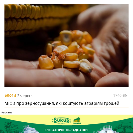
1746
Блоги
3 червня
Міфи про зерносушіння, які коштують аграріям грошей