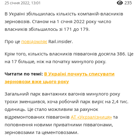
235
25 січня 2022, 13:01
В Україні збільшилась кількість компаній-власників
зерновозів. Станом на 1 січня 2022 року число
власників збільшилось зі 171 до 179.
Про це
повідомляє
Rail.insider.
Крім того, кількість власників піввагонів досягла 386. Це
на 17 більше, ніж на початку минулого року.
Читати по темі:
В Україні почнуть списувати
зерновози вже цього року
Загальний парк вантажних вагонів минулого року
трохи зменшився, хоча робочий парк виріс на 2,4 тис.
одиниць. Це стало можливим за рахунок
відремонтованих піввагонів
АТ «Укрзалізниця»
та
поповнення новими приватними піввагонами,
зерновозами та цементовозами.