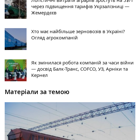
Логістичні витрати аграріїв зростуть на 5$/т
через підвищення тарифів Укрзалізниці —
Жемердєєв
Хто має найбільше зерновозів в Україні?
Огляд агрокомпаній
Як змінилася робота компаній за часи війни
— досвід Балк-Транс, COFCO, УЗ, Арніки та
Кернел
Матеріали за темою