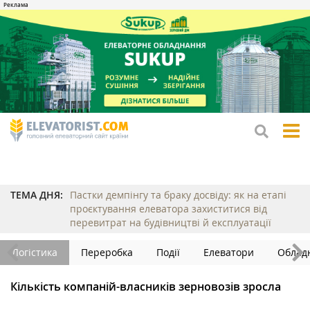
tog
me
ТЕМА ДНЯ:
Пастки демпінгу та браку досвіду: як на етапі
проєктування елеватора захиститися від
перевитрат на будівництві й експлуатації
Логістика
Переробка
Події
Елеватори
Облад
Кількість компаній-власників зерновозів зросла