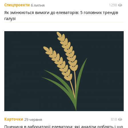
1298
Спецпроекти
6 липня
Як змінюються вимоги до елеваторів: 5 головних трендів
галузі
818
Карточки
29 червня
Пшениця в лабораторії елеватора: які аналізи роблять і що