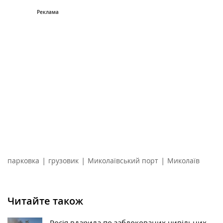
|
|
|
парковка
грузовик
Миколаївський порт
Миколаїв
Читайте також
Росія вдарила по заблокованих цивільних