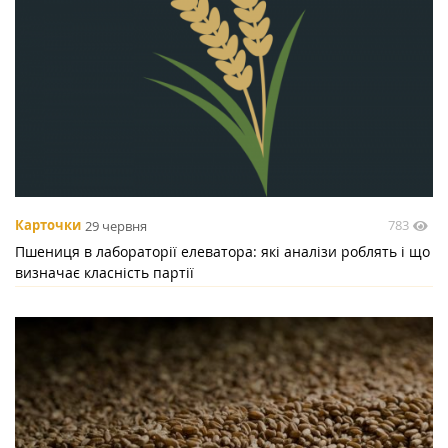
783
Карточки
29 червня
Пшениця в лабораторії елеватора: які аналізи роблять і що
визначає класність партії