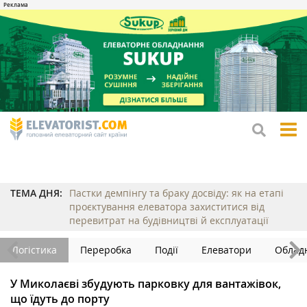
tog
me
ТЕМА ДНЯ:
Пастки демпінгу та браку досвіду: як на етапі
проєктування елеватора захиститися від
перевитрат на будівництві й експлуатації
Логістика
Переробка
Події
Елеватори
Облад
У Миколаєві збудують парковку для вантажівок,
що їдуть до порту