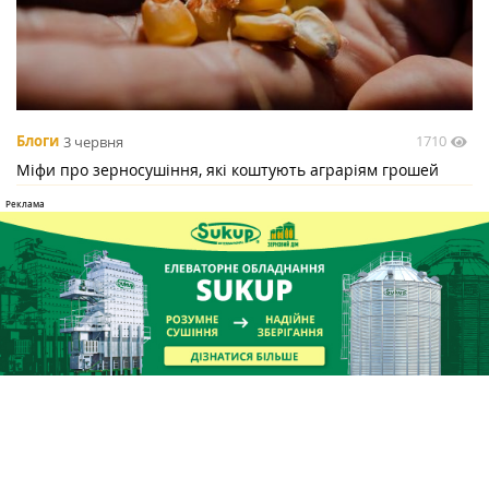
1710
Блоги
3 червня
Міфи про зерносушіння, які коштують аграріям грошей