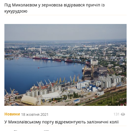
Під Миколаєвом у зерновоза відірвався причіп із
кукурудзою
131
Новини
18 жовтня 2021
У Миколаївському порту відремонтують залізничні колії