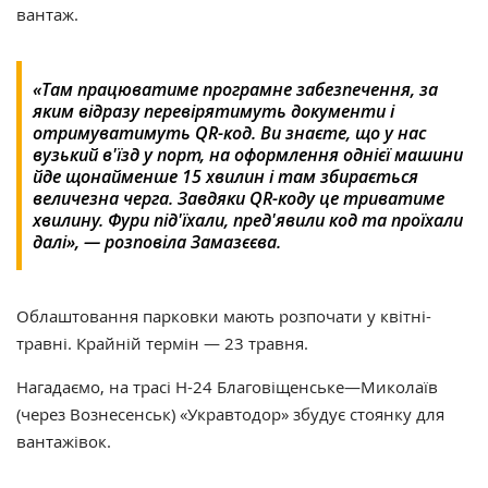
вантаж.
«Там працюватиме програмне забезпечення, за
яким відразу перевірятимуть документи і
отримуватимуть QR-код. Ви знаєте, що у нас
вузький в'їзд у порт, на оформлення однієї машини
йде щонайменше 15 хвилин і там збирається
величезна черга. Завдяки QR-коду це триватиме
хвилину. Фури під'їхали, пред'явили код та проїхали
далі», — розповіла Замазєєва.
Облаштовання парковки мають розпочати у квітні-
травні. Крайній термін — 23 травня.
Нагадаємо, на трасі Н-24 Благовіщенське—Миколаїв
(через Вознесенськ) «Укравтодор» збудує стоянку для
вантажівок.