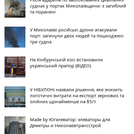
суднах у портах Миколаївщини: є загиблий
та поранені
У Миколаєві російські дрони атакували
порт: загинули двоє людей та пошкоджені
три судна
На Кінбурнській косі встановили
український прапор (ВІДЕО)
У НІБУЛОНі назвали рішення, яке знизить
логістичні витрати на експорт зернових та
олійних щонайменше на $5/т
Made by Югэлеватор: элеваторы для
Деметры и Николаевтрансстрой