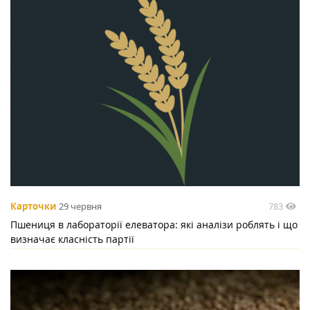
783
Карточки
29 червня
Пшениця в лабораторії елеватора: які аналізи роблять і що
визначає класність партії