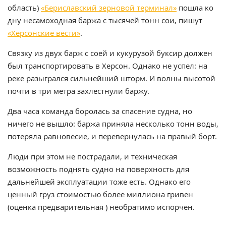
область)
«Бериславский зерновой терминал»
пошла ко
дну несамоходная баржа с тысячей тонн сои, пишут
«Херсонские вести»
.
Связку из двух барж с соей и кукурузой буксир должен
был транспортировать в Херсон. Однако не успел: на
реке разыгрался сильнейший шторм. И волны высотой
почти в три метра захлестнули баржу.
Два часа команда боролась за спасение судна, но
ничего не вышло: баржа приняла несколько тонн воды,
потеряла равновесие, и перевернулась на правый борт.
Люди при этом не пострадали, и техническая
возможность поднять судно на поверхность для
дальнейшей эксплуатации тоже есть. Однако его
ценный груз стоимостью более миллиона гривен
(оценка предварительная ) необратимо испорчен.