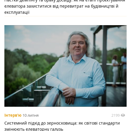
елеватора захиститися від перевитрат на будівництві й
експлуатації
2199
Інтерв'ю
10 липня
Системний підхід до зерносховища: як світові стандарти
змінюють елеваторну галузь