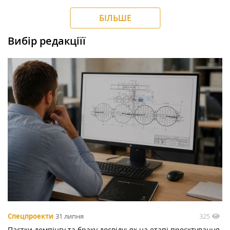
БІЛЬШЕ
Вибір редакціїї
325
Спецпроекти
31 липня
Пастки демпінгу та браку досвіду: як на етапі проєктування