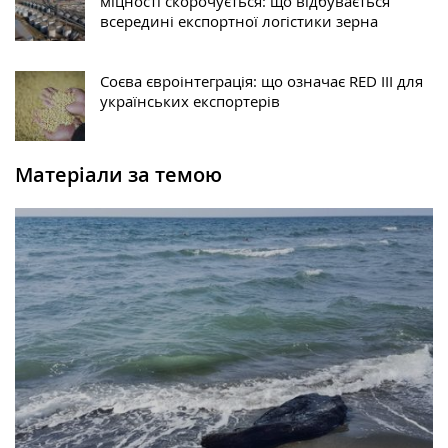
міцності скорочується: що відбувається
всередині експортної логістики зерна
Соєва євроінтеграція: що означає RED III для
українських експортерів
Матеріали за темою