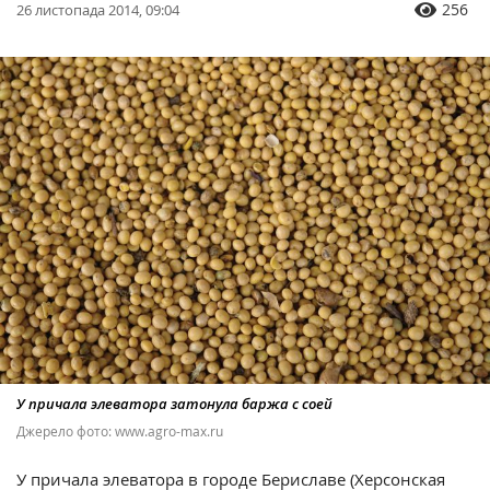
256
26 листопада 2014, 09:04
У причала элеватора затонула баржа с соей
Джерело фото: www.agro-max.ru
У причала элеватора в городе Бериславе (Херсонская