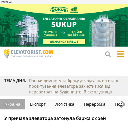
tog
me
ТЕМА ДНЯ:
Пастки демпінгу та браку досвіду: як на етапі
проєктування елеватора захиститися від
перевитрат на будівництві й експлуатації
Україна
Експорт
Логістика
Переробка
Події
У причала элеватора затонула баржа с соей