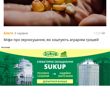
1729
Блоги
3 червня
Міфи про зерносушіння, які коштують аграріям грошей