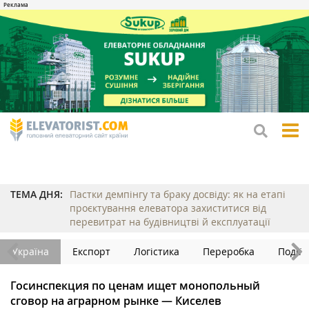
tog
me
ТЕМА ДНЯ:
Пастки демпінгу та браку досвіду: як на етапі
проєктування елеватора захиститися від
перевитрат на будівництві й експлуатації
Україна
Експорт
Логістика
Переробка
Події
Госинспекция по ценам ищет монопольный
сговор на аграрном рынке — Киселев