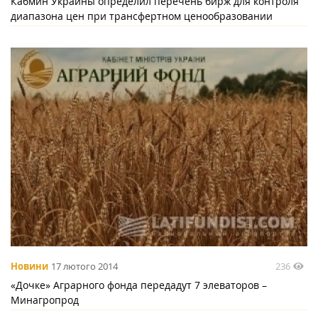
Кабмин Украины определил перечень бирж для контроля
диапазона цен при трансфертном ценообразовании
236
Новини
17 лютого 2014
«Дочке» Аграрного фонда передадут 7 элеваторов –
Минагропрод