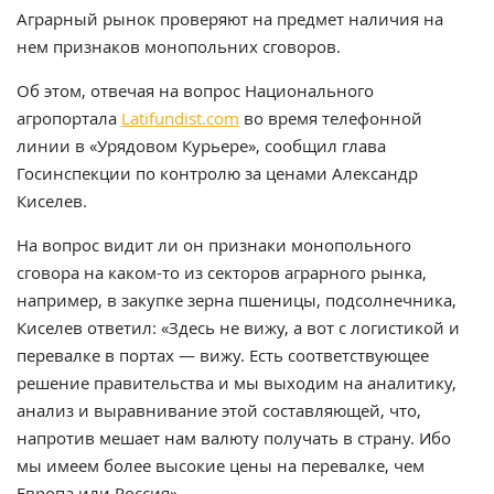
Аграрный рынок проверяют на предмет наличия на
нем признаков монопольних сговоров.
Об этом, отвечая на вопрос Национального
агропортала
Latifundist.com
во время телефонной
линии в «Урядовом Курьере», сообщил глава
Госинспекции по контролю за ценами Александр
Киселев.
На вопрос видит ли он признаки монопольного
сговора на каком-то из секторов аграрного рынка,
например, в закупке зерна пшеницы, подсолнечника,
Киселев ответил: «Здесь не вижу, а вот с логистикой и
перевалке в портах — вижу. Есть соответствующее
решение правительства и мы выходим на аналитику,
анализ и выравнивание этой составляющей, что,
напротив мешает нам валюту получать в страну. Ибо
мы имеем более высокие цены на перевалке, чем
Европа или Россия».