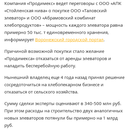
Компания «Продимекс» ведет переговоры с ООО «АПК
«Стойленская нива» о покупке ООО «Таловский
элеватор» и ООО «Абрамовский комбинат
хлебопродуктов» – мощность каждого элеватора равна
примерно 50 тыс. т единовременного хранения,
информирует
Воронежский городской портал
.
Причиной возможной покупки стало желание
«Продимекса» отказаться от аренды элеваторов и
наладить бесперебойную работу.
Нынешний владелец еще 4 года назад принял решение
сосредоточиться на хлебопекарном бизнесе и
отказаться от сельского хозяйства.
Сумму сделки эксперты оценивают в 340-500 млн руб.
При этом расходы на строительство двух аналогичных
новых элеваторов потянули бы примерно на 1 млрд
руб.