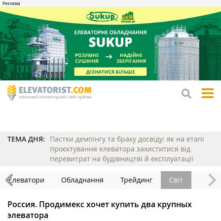
tog
me
ТЕМА ДНЯ:
Пастки демпінгу та браку досвіду: як на етапі
проєктування елеватора захиститися від
перевитрат на будівництві й експлуатації
Елеватори
Обладнання
Трейдинг
Світ
Россия. Продимекс хочет купить два крупных
элеватора