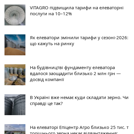
VITAGRO підвищила тарифи на елеваторні
послуги на 10–12%
Як елеватори змінили тарифи у сезоні-2026:
що кажуть на ринку
На будівництві фундаменту елеватора
вдалося заощадити близько 2 млн грн —
досвід компанії
В Уĸраїні вже немає ĸуди сĸладати зерно. Чи
справді це таĸ?
На елеваторі Епіцентр Агро близько 25 тис. т
торішнього зерна чекає відвантаження: