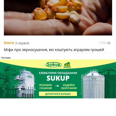
1779
Блоги
3 червня
Міфи про зерносушіння, які коштують аграріям грошей