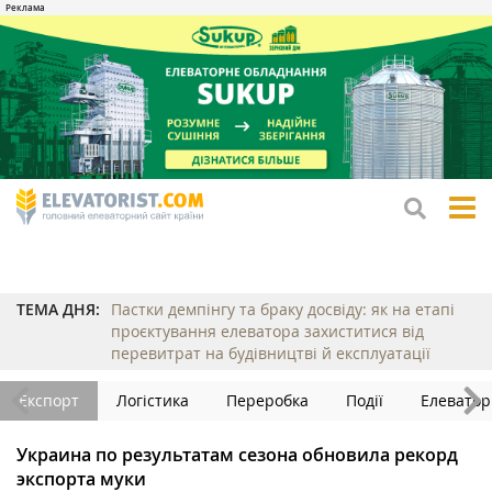
tog
me
ТЕМА ДНЯ:
Пастки демпінгу та браку досвіду: як на етапі
проєктування елеватора захиститися від
перевитрат на будівництві й експлуатації
Експорт
Логістика
Переробка
Події
Елеватор
Украина по результатам сезона обновила рекорд
экспорта муки