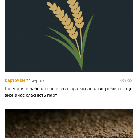
835
Карточки
29 червня
Пшениця в лабораторії елеватора: які аналізи роблять і що
визначає класність партії