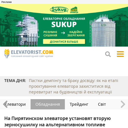
tog
me
ТЕМА ДНЯ:
Пастки демпінгу та браку досвіду: як на етапі
проєктування елеватора захиститися від
перевитрат на будівництві й експлуатації
Елеватори
Обладнання
Трейдинг
Світ
На Пирятинском элеваторе установят вторую
зерносушилку на альтернативном топливе