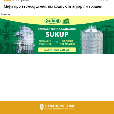
Міфи про зерносушіння, які коштують аграріям грошей