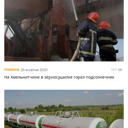
565
Новини
26 жовтня 2020
На Хмельнитчине в зерносушилке горел подсолнечник