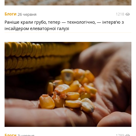
1218
Блоги
26 червня
Раніше крали грубо, тепер — технологічно, — інтерв'ю з
інсайдером елеваторної галузі
1789
Блоги
3 червня