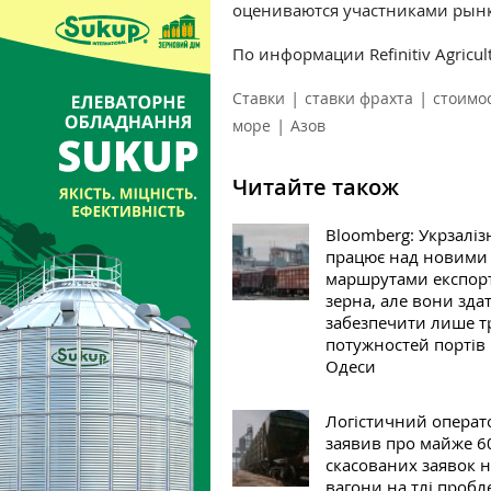
оцениваются участниками рынка
По информации
Refinitiv Agricu
|
|
Ставки
ставки фрахта
стоимо
|
море
Азов
Читайте також
Bloomberg: Укрзалі
працює над новими
маршрутами експор
зерна, але вони здат
забезпечити лише т
потужностей портів
Одеси
Логістичний операт
заявив про майже 6
скасованих заявок 
вагони на тлі пробле