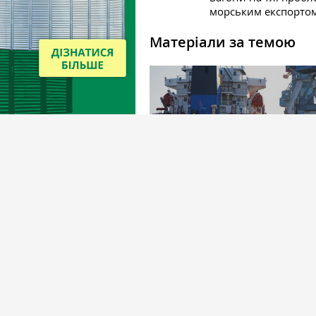
морським експорто
Матеріали за темою
Новини
12 грудня 2020
В портах Азовского моря непогод
остановила движение судов