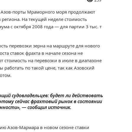
ю Азов-порты Мраморного моря продолжают
из региона. На текущей неделе стоимость
ма с октября 2008 года — для партии 3 тыс. т
сть перевозки зерна на маршруте для нового
оста ставок фрахта в начале сезона не
т стоимость на перевозки в июле в диапазоне
ы работать по такой цене, так как Азовский
отом.
ющий судовладельцев: будет ли действовать
оэтому сейчас фрахтовый рынок в состоянии
нности», — сообщил источник.
ию Азов-Мармара в новом сезоне ставки