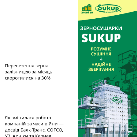
Перевезення зерна
залізницею за місяць
скоротилися на 30%
Як змінилася робота
компаній за часи війни —
досвід Балк-Транс, COFCO,
УЗ, Арніки та Кернел