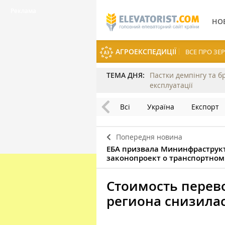
НО
АГРОЕКСПЕДИЦІЇ
ВСЕ ПРО З
ТЕМА ДНЯ:
Пастки демпінгу та б
експлуатації
Всі
Україна
Експорт
Попередня новина
ЕБА призвала Мининфраструк
законопроект о транспортном
Стоимость перево
региона снизила