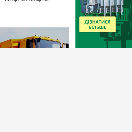
286
7 лютого 2020
рахта на автоперевозки зерна в
замедлили падение