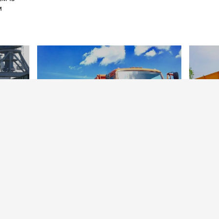
м
7439
444
Новини
2 квітня 2020
Новини
а
Тарифы на автоперевозки зерна упали до
Ставки ф
самого низкого уровня
январе 
БІЛЬШЕ