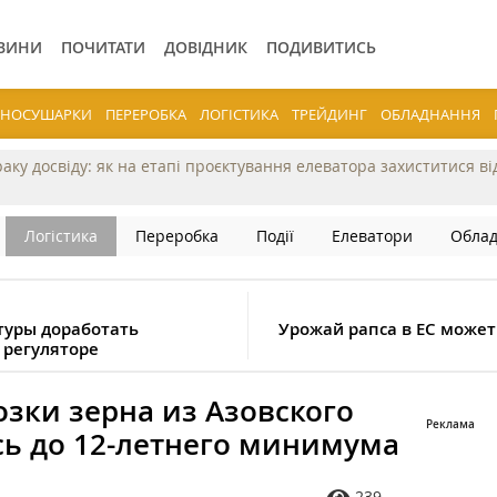
ВИНИ
ПОЧИТАТИ
ДОВІДНИК
ПОДИВИТИСЬ
ЕРНОСУШАРКИ
ПЕРЕРОБКА
ЛОГІСТИКА
ТРЕЙДИНГ
ОБЛАДНАННЯ
раку досвіду: як на етапі проєктування елеватора захиститися в
Логістика
Переробка
Події
Елеватори
Обла
туры доработать
Урожай рапса в ЕС может
 регуляторе
зки зерна из Азовского
сь до 12-летнего минимума
239