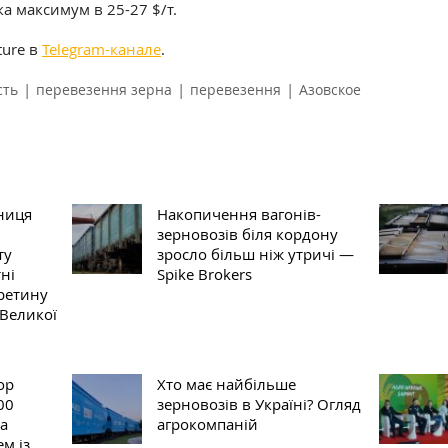
 максимум в 25-27 $/т.
lture в
Telegram-канале
.
|
|
|
сть
перевезення зерна
перевезення
Азовское
зниця
Накопичення вагонів-
зерновозів біля кордону
ту
зросло більш ніж утричі —
ні
Spike Brokers
ретину
 Великої
ор
Хто має найбільше
00
зерновозів в Україні? Огляд
на
агрокомпаній
м із