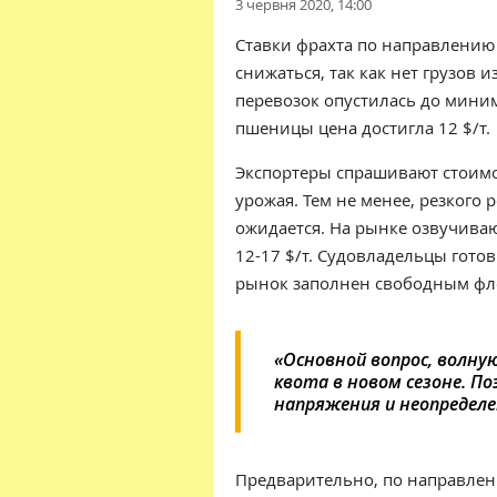
3 червня 2020, 14:00
Ставки фрахта по направлени
снижаться, так как нет грузов 
перевозок опустилась до миниму
пшеницы цена достигла 12 $/т.
Экспортеры спрашивают стоимо
урожая. Тем не менее, резкого р
ожидается. На рынке озвучиваю
12-17 $/т. Судовладельцы готов
рынок заполнен свободным фл
«Основной вопрос, волну
квота в новом сезоне. П
напряжения и неопределе
Предварительно, по направлен