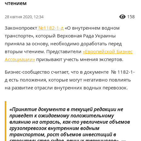
чтением
158
28 квітня 2020, 12:34
Законопроект
№1182-1-д
«О внутреннем водном
транспорте», который Верховная Рада Украины
приняла за основу, необходимо доработать перед
вторым чтением. Представители
«Европейской Бизнес
Ассоциации»
призывают учесть мнения экспертов.
Бизнес-сообщество считает, что в документе № 1182-1-
д есть положения, которые могут негативно повлиять
на развитие отрасли внутренних водных перевозок.
«Принятие документа в текущей редакции не
приведет к ожидаемому положительному
влиянию на отрасль, как-то увеличение объемов
грузоперевозок внутренним водным
транспортом, рост объемов инвестиций в
строительство судов, речных терминалов», —