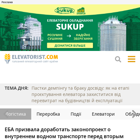
tog
me
ТЕМА ДНЯ:
Пастки демпінгу та браку досвіду: як на етапі
проєктування елеватора захиститися від
перевитрат на будівництві й експлуатації
Логістика
Переробка
Події
Елеватори
Облад
ЕБА призвала доработать законопроект о
внутреннем водном транспорте перед вторым