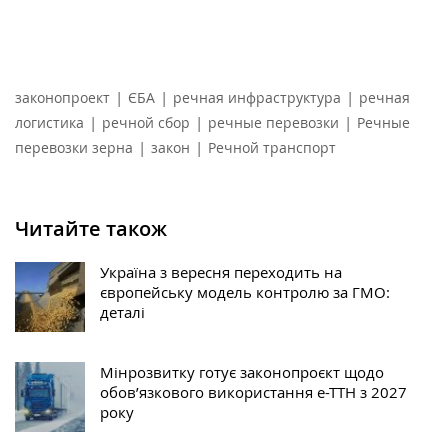
|
|
|
законопроект
ЄБА
речная инфраструктура
речная
|
|
|
логистика
речной сбор
речные перевозки
Речные
|
|
перевозки зерна
закон
Речной транспорт
Читайте також
Україна з вересня переходить на
європейську модель контролю за ГМО:
деталі
Мінрозвитку готує законопроєкт щодо
обов’язкового використання е-ТТН з 2027
року