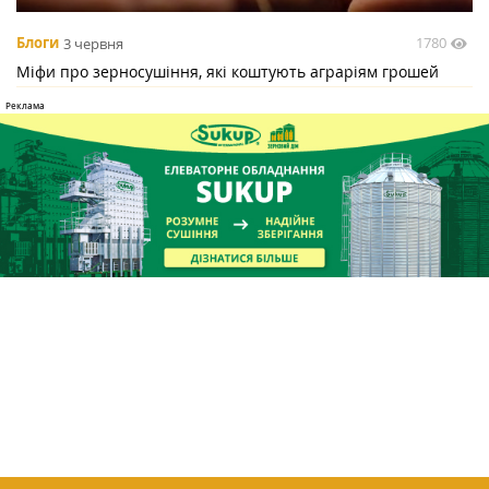
1780
Блоги
3 червня
Міфи про зерносушіння, які коштують аграріям грошей