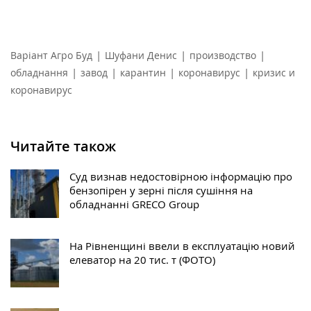
|
|
|
Варіант Агро Буд
Шуфани Денис
производство
|
|
|
|
обладнання
завод
карантин
коронавирус
кризис и
коронавирус
Читайте також
Суд визнав недостовірною інформацію про
бензопірен у зерні після сушіння на
обладнанні GRECO Group
На Рівненщині ввели в експлуатацію новий
елеватор на 20 тис. т (ФОТО)