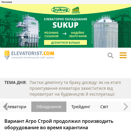
tog
me
ТЕМА ДНЯ:
Пастки демпінгу та браку досвіду: як на етапі
проєктування елеватора захиститися від
перевитрат на будівництві й експлуатації
Елеватори
Обладнання
Трейдинг
Світ
Вариант Агро Строй продолжил производить
оборудование во время карантина