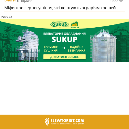
1809
Блоги
3 червня
Міфи про зерносушіння, які коштують аграріям грошей