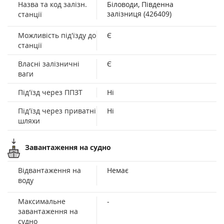
Назва та код залізн.
Біловоди, Південна
залізниця (426409)
станції
Можливість під'їзду до
Є
станції
Власні залізничні
Є
ваги
Під'їзд через ППЗТ
Ні
Під'їзд через приватні
Ні
шляхи
Завантаження на судно
Відвантаження на
Немає
воду
Максимальне
-
завантаження на
судно