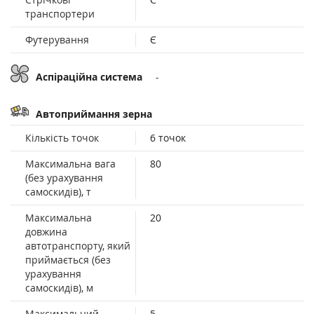
транспортери
Футерування
Є
Аспіраційна система
-
Автоприймання зерна
Кількість точок
6 точок
Максимальна вага
80
(без урахування
самоскидів), т
Максимальна
20
довжина
автотранспорту, який
приймається (без
урахування
самоскидів), м
Максимальний
5