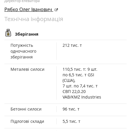
Директор елеватора
Рябко Олег Іванович
Технічна інформація
Зберігання
Потужність
212 тис. т
одночасного
зберігання
Металеві силоси
110,5 тис. т: 9 шт.
по 6,5 тис. т GSI
(США),
7 шт. по 7,4 тис. т
СВП 22,0.20
VAB/KMZ Industries
Бетонні силоси
96 тис. т
Підлогові склади
5,5 тис. т