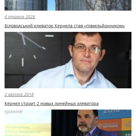
4 травня 2026
Біловодський елеватор Кернела став «півмільйонником»
2 квітня 2018
Кернел cтроит 2 новых линейных элеватора