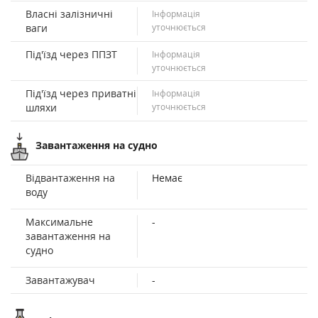
Власні залізничні
Інформація
ваги
уточнюється
Під'їзд через ППЗТ
Інформація
уточнюється
Під'їзд через приватні
Інформація
шляхи
уточнюється
Завантаження на судно
Відвантаження на
Немає
воду
Максимальне
-
завантаження на
судно
Завантажувач
-