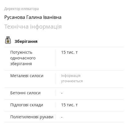
Директор елеватора
Русанова Галина Іванівна
Технічна інформація
Зберігання
Потужність
15 тис. т
одночасного
зберігання
Металеві силоси
Інформація
уточнюється
Бетонні силоси
-
Підлогові склади
15 тис. т
Поліетиленові рукави
-