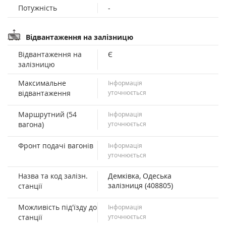
Потужність
-
Відвантаження на залізницю
Відвантаження на
Є
залізницю
Максимальне
Інформація
відвантаження
уточнюється
Маршрутний (54
Інформація
вагона)
уточнюється
Фронт подачі вагонів
Інформація
уточнюється
Назва та код залізн.
Демківка, Одеська
залізниця (408805)
станції
Можливість під'їзду до
Інформація
станції
уточнюється