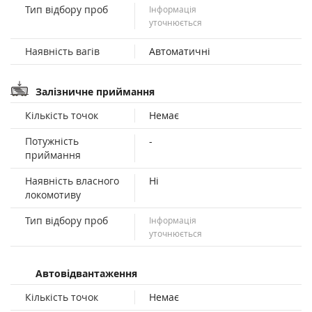
Тип відбору проб
Інформація
уточнюється
Наявність вагів
Автоматичні
Залізничне приймання
Кількість точок
Немає
Потужність
-
приймання
Наявність власного
Ні
локомотиву
Тип відбору проб
Інформація
уточнюється
Автовідвантаження
Кількість точок
Немає