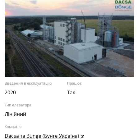
Введення в експлуатацію
Працює
2020
Так
Тип елеватора
Лінійний
Компанія
Dасsа та Bunge (Бунге Україна)