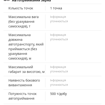
Автоприймання зерна
Кількість точок
1 точка
Максимальна вага
Інформація
(без урахування
уточнюється
самоскидів), т
Максимальна
Інформація
довжина
уточнюється
автотранспорту, який
приймається (без
урахування
самоскидів), м
Максимальний
Інформація
габарит за висотою, м
уточнюється
Наявність бокового
Інформація
вивантаження
уточнюється
Потужність точок
500 т/добу
автоприймання