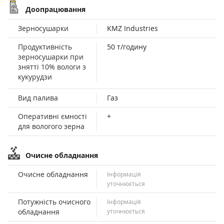
Доопрацювання
Зерносушарки
KMZ Industries
Продуктивність
50 т/годину
зерносушарки при
знятті 10% вологи з
кукурудзи
Вид палива
Газ
Оперативні ємності
+
для вологого зерна
Очисне обладнання
Очисне обладнання
Інформація
уточнюється
Потужність очисного
Інформація
обладнання
уточнюється