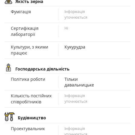
Якість зерна
Фумігація
Інформація
уточнюється
Сертифікація
Ні
лабораторії
Культури, з якими
Кукурудза
працює
Господарська діяльність
Політика роботи
Тільки
давальницьке
Кількість постійних
Інформація
співробітників
уточнюється
Будівництво
Проектувальник
Інформація
уточнюється