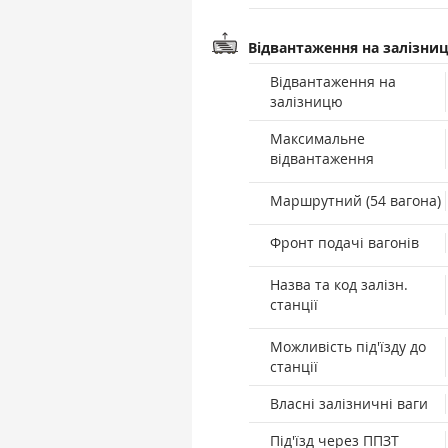
Відвантаження на залізни
Відвантаження на
залізницю
Максимальне
відвантаження
Маршрутний (54 вагона)
Фронт подачі вагонів
Назва та код залізн.
станції
Можливість під'їзду до
станції
Власні залізничні ваги
Під'їзд через ППЗТ