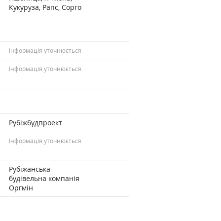
Кукуруза, Рапс, Сорго
Інформація уточнюється
Інформація уточнюється
Рубіжбудпроект
Інформація уточнюється
Рубіжанська
будівельна компанія
Оргмін