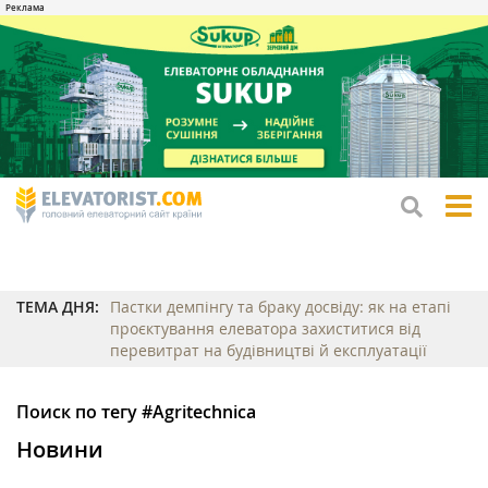
tog
me
ТЕМА ДНЯ:
Пастки демпінгу та браку досвіду: як на етапі
проєктування елеватора захиститися від
перевитрат на будівництві й експлуатації
Поиск по тегу #Agritechnica
Новини