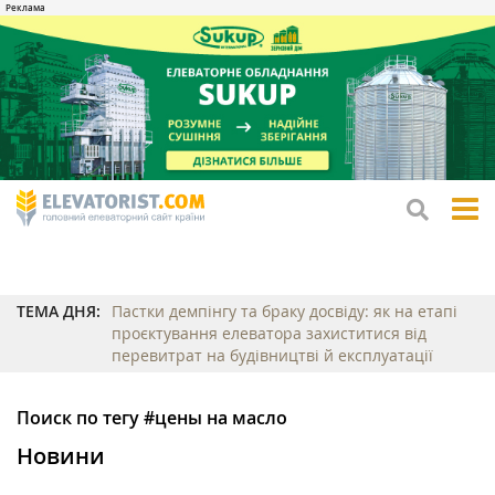
tog
me
ТЕМА ДНЯ:
Пастки демпінгу та браку досвіду: як на етапі
проєктування елеватора захиститися від
перевитрат на будівництві й експлуатації
Поиск по тегу #цены на масло
Новини