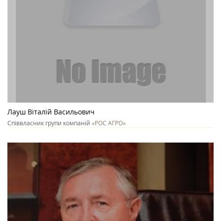
Лауш Віталій Васильович
Співвласник групи компаній
«РОС АГРО»