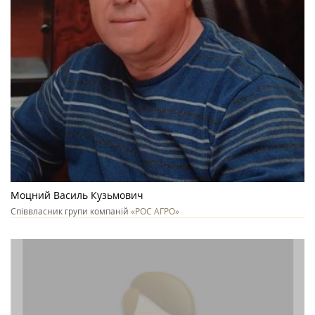
Моцний Василь Кузьмович
Співвласник групи компаній
«РОС АГРО»