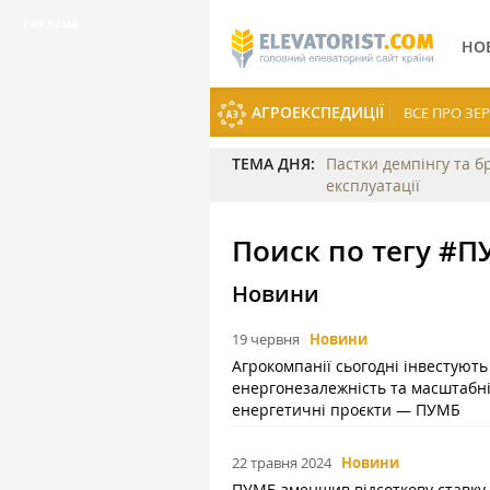
НО
АГРОЕКСПЕДИЦІЇ
ВСЕ ПРО З
ТЕМА ДНЯ:
Пастки демпінгу та б
експлуатації
Поиск по тегу #
Новини
19 червня
Новини
Агрокомпанії сьогодні інвестують
енергонезалежність та масштабн
енергетичні проєкти — ПУМБ
22 травня 2024
Новини
ПУМБ зменшив відсоткову ставку