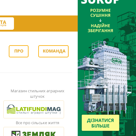
ПРО
КОМАНДА
НАС
Магазин стильних аграрних
штучок
Все про сільське життя