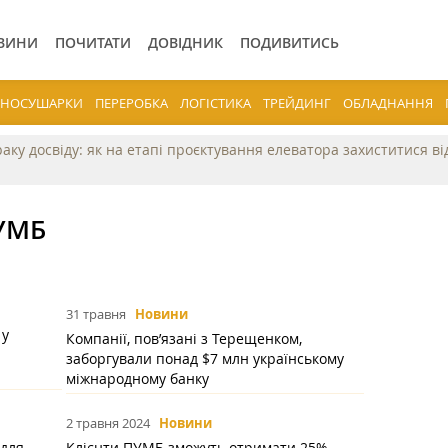
ВИНИ
ПОЧИТАТИ
ДОВІДНИК
ПОДИВИТИСЬ
ЕРНОСУШАРКИ
ПЕРЕРОБКА
ЛОГІСТИКА
ТРЕЙДИНГ
ОБЛАДНАННЯ
раку досвіду: як на етапі проєктування елеватора захиститися в
ПУМБ
31 травня
Новини
 у
Компанії, пов’язані з Терещенком,
і
заборгували понад $7 млн українському
міжнародному банку
2 травня 2024
Новини
 для
Клієнти ПУМБ зможуть отримати 25%