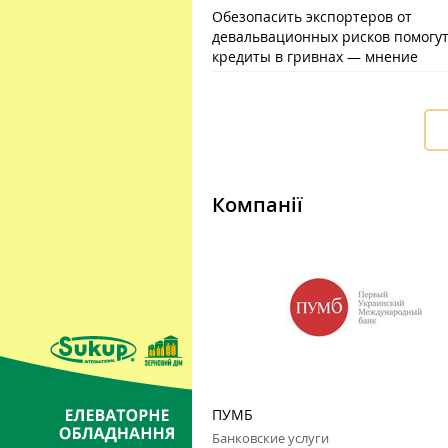
Обезопасить экспортеров от
девальвационных рисков помогу
кредиты в гривнах — мнение
Компанії
ПУМБ
Банковские услуги