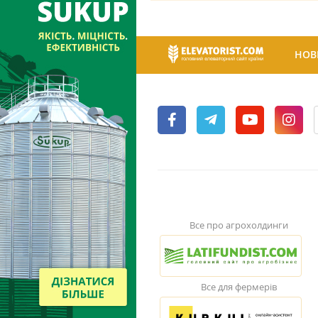
НОВ
Все про агрохолдинги
Все для фермерів