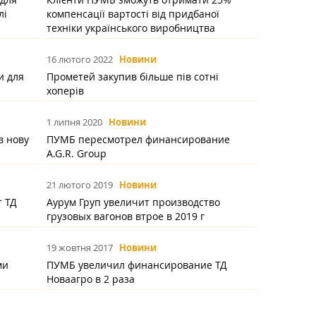
лі
компенсації вартості від придбаної
техніки українського виробництва
16 лютого 2022
Новини
и для
Прометей закупив більше пів сотні
хоперів
1 липня 2020
Новини
в нову
ПУМБ пересмотрел финансирование
A.G.R. Group
21 лютого 2019
Новини
 ТД
Аурум Груп увеличит производство
грузовых вагонов втрое в 2019 г
19 жовтня 2017
Новини
ми
ПУМБ увеличил финансирование ТД
Новаагро в 2 раза