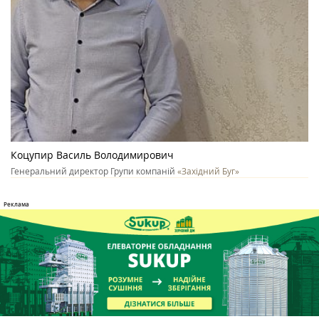
Коцупир Василь Володимирович
Генеральний директор Групи компаній
«Західний Буг»