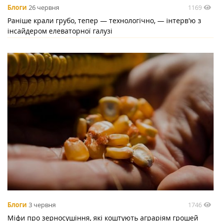
1169
Блоги
26 червня
Раніше крали грубо, тепер — технологічно, — інтерв'ю з
інсайдером елеваторної галузі
1746
Блоги
3 червня
Міфи про зерносушіння, які коштують аграріям грошей