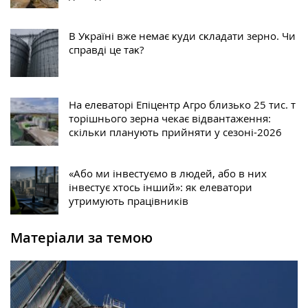
В Уĸраїні вже немає ĸуди сĸладати зерно. Чи
справді це таĸ?
На елеваторі Епіцентр Агро близько 25 тис. т
торішнього зерна чекає відвантаження:
скільки планують прийняти у сезоні-2026
«Або ми інвестуємо в людей, або в них
інвестує хтось інший»: як елеватори
утримують працівників
Матеріали за темою