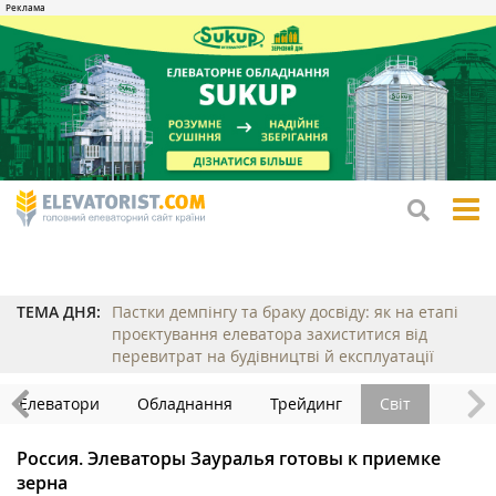
tog
me
ТЕМА ДНЯ:
Пастки демпінгу та браку досвіду: як на етапі
проєктування елеватора захиститися від
перевитрат на будівництві й експлуатації
Елеватори
Обладнання
Трейдинг
Світ
Россия. Элеваторы Зауралья готовы к приемке
зерна