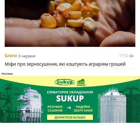
1710
Блоги
3 червня
Міфи про зерносушіння, які коштують аграріям грошей