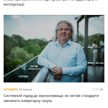
експлуатації
2199
Інтерв'ю
10 липня
Системний підхід до зерносховища: як світові стандарти
змінюють елеваторну галузь