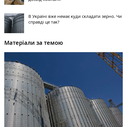
В Уĸраїні вже немає ĸуди сĸладати зерно. Чи
справді це таĸ?
Матеріали за темою