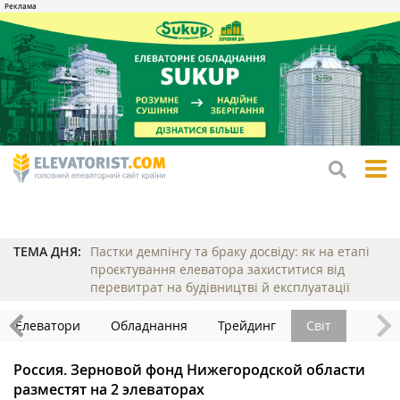
tog
me
ТЕМА ДНЯ:
Пастки демпінгу та браку досвіду: як на етапі
проєктування елеватора захиститися від
перевитрат на будівництві й експлуатації
Елеватори
Обладнання
Трейдинг
Світ
Россия. Зерновой фонд Нижегородской области
разместят на 2 элеваторах