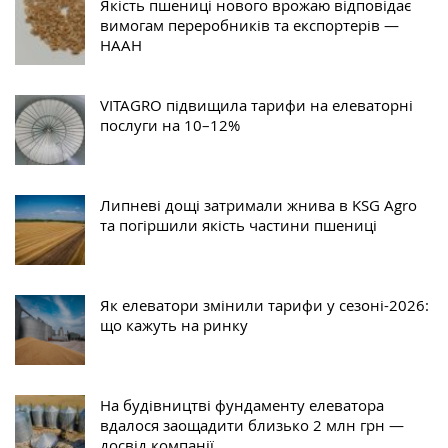
Якість пшениці нового врожаю відповідає
вимогам переробників та експортерів —
НААН
VITAGRO підвищила тарифи на елеваторні
послуги на 10–12%
Липневі дощі затримали жнива в KSG Agro
та погіршили якість частини пшениці
Як елеватори змінили тарифи у сезоні-2026:
що кажуть на ринку
На будівництві фундаменту елеватора
вдалося заощадити близько 2 млн грн —
досвід компанії