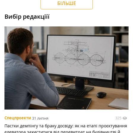
БІЛЬШЕ
Вибір редакціїї
325
Спецпроекти
31 липня
Пастки демпінгу та браку досвіду: як на етапі проєктування
елеватора захиститися від перевитрат на будівництві й