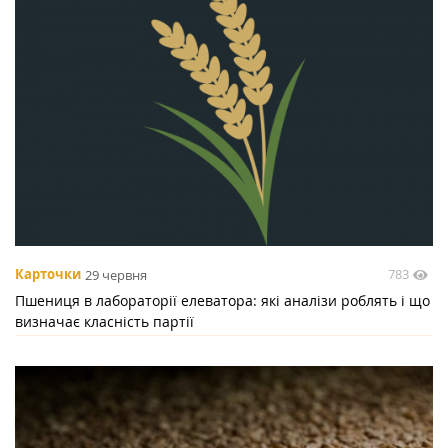
783
Карточки
29 червня
Пшениця в лабораторії елеватора: які аналізи роблять і що
визначає класність партії