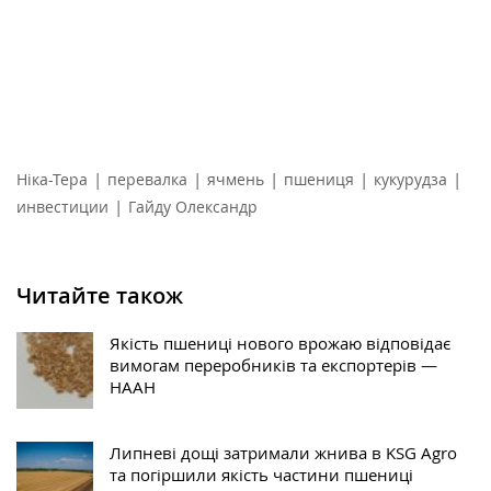
|
|
|
|
|
Ніка-Тера
перевалка
ячмень
пшениця
кукурудза
|
инвестиции
Гайду Олександр
Читайте також
Якість пшениці нового врожаю відповідає
вимогам переробників та експортерів —
НААН
Липневі дощі затримали жнива в KSG Agro
та погіршили якість частини пшениці