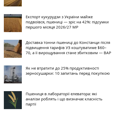
Експорт кукурудзи з України майже
подвоївся, пшениці — зріс на 42%: підсумки
першого місяця 2026/27 МР
Доставка тонни пшениці до Констанци після
підвищення тарифів УЗ коштуватиме $60–
70, а її вирощування стане збитковим — ВАР
Як не втратити до 25% продуктивності
зерносушарки: 10 запитань перед покупкою
Пшениця в лабораторії елеватора: які
аналізи роблять і що визначає класність
партії