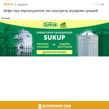
1710
Блоги
3 червня
Міфи про зерносушіння, які коштують аграріям грошей