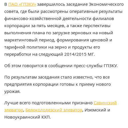
В
ПАО «ГПЗКУ»
завершилось заседание Экономического
совета, где были рассмотрены оперативные результаты
финансово-хозяйственной деятельности филиалов
корпорации за пять месяцев, а также перспективы
выполнения плана по загрузке зерновых на новый
маркетинговый период, формирования ценовой и
тарифной политики на зерно и продукты его
переработки на следующий 2014/2015 МГ.
Об этом говорится в сообщении пресс-службы ГПЗКУ.
По результатам заседания стало известно, что все
предприятия корпорации готовы к приему нового
урожая.
Лучше всего подготовленными признано
Савинский
элеватор
,
Белоколодезский элеватор
, Изюмский и
Новоукраинский КХП.