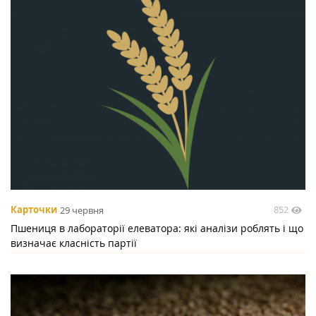
852
Карточки
29 червня
Пшениця в лабораторії елеватора: які аналізи роблять і що
визначає класність партії