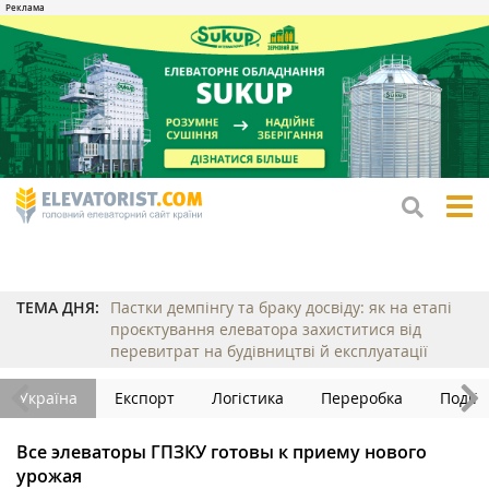
tog
me
ТЕМА ДНЯ:
Пастки демпінгу та браку досвіду: як на етапі
проєктування елеватора захиститися від
перевитрат на будівництві й експлуатації
Україна
Експорт
Логістика
Переробка
Події
Все элеваторы ГПЗКУ готовы к приему нового
урожая