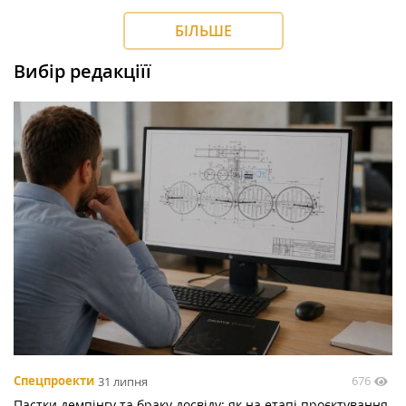
БІЛЬШЕ
Вибір редакціїї
676
Спецпроекти
31 липня
Пастки демпінгу та браку досвіду: як на етапі проєктування