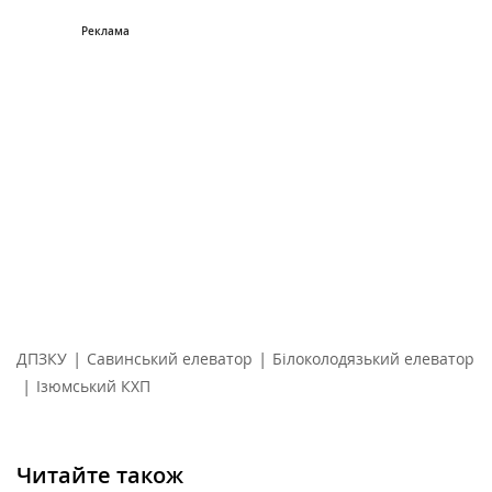
|
|
ДПЗКУ
Савинський елеватор
Білоколодязький елеватор
|
Ізюмський КХП
Читайте також