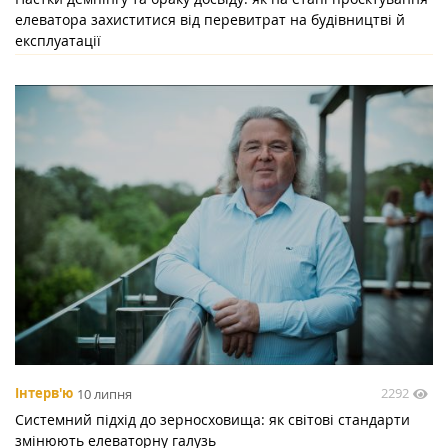
елеватора захиститися від перевитрат на будівництві й
експлуатації
2292
Інтерв'ю
10 липня
Системний підхід до зерносховища: як світові стандарти
змінюють елеваторну галузь