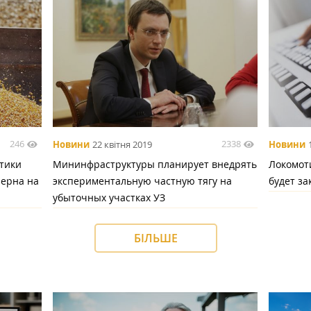
246
2338
Новини
22 квітня 2019
Новини
тики
Мининфраструктуры планирует внедрять
Локомот
зерна на
экспериментальную частную тягу на
будет за
убыточных участках УЗ
БІЛЬШЕ