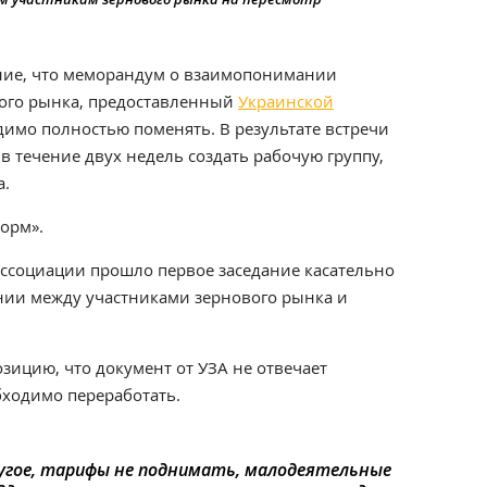
ние, что меморандум о взаимопонимании
ого рынка, предоставленный
Украинской
димо полностью поменять. В результате встречи
 течение двух недель создать рабочую группу,
а.
орм».
ассоциации прошло первое заседание касательно
ии между участниками зернового рынка и
ицию, что документ от УЗА не отвечает
бходимо переработать.
ругое, тарифы не поднимать, малодеятельные