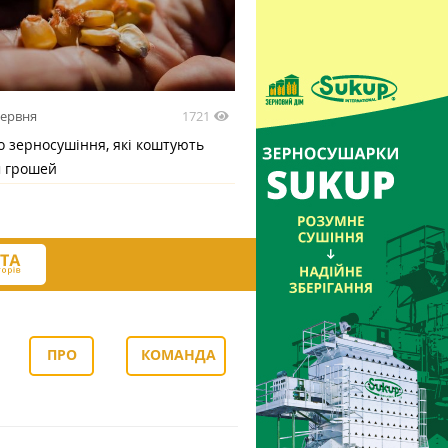
1721
червня
 зерносушіння, які коштують
м грошей
ПРО
КОМАНДА
НАС