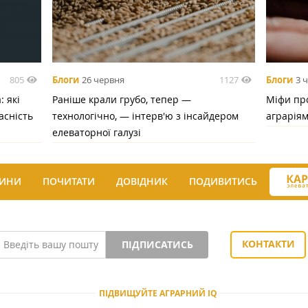
805
1127
Блоги
26 червня
Блоги
3 
 які
Раніше крали грубо, тепер —
Міфи про
асність
технологічно, — інтерв'ю з інсайдером
аграрія
елеваторної галузі
ИНИ
ПОЧИТАТИ
ДОВІДНИК
ПОДИВИТИСЬ
КОНТАКТИ
ПІДПИСАТИСЬ
ПІДВИЩУЙТЕ АГРАРНИЙ IQ