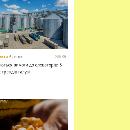
1268
екти
6 липня
ються вимоги до елеваторів: 5
 трендів галузі