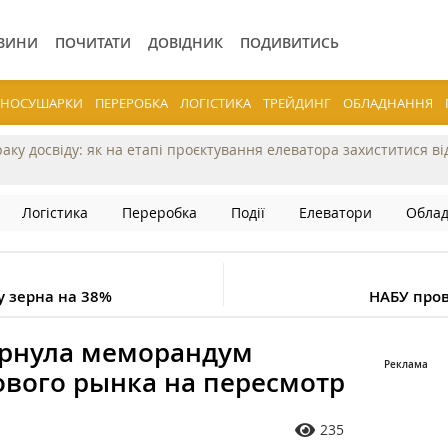
ВИНИ
ПОЧИТАТИ
ДОВІДНИК
ПОДИВИТИСЬ
ЕРНОСУШАРКИ
ПЕРЕРОБКА
ЛОГІСТИКА
ТРЕЙДИНГ
ОБЛАДНАННЯ
раку досвіду: як на етапі проєктування елеватора захиститися в
Логістика
Переробка
Події
Елеватори
Обла
у зерна на 38%
НАБУ пров
ернула меморандум
ового рынка на пересмотр
235