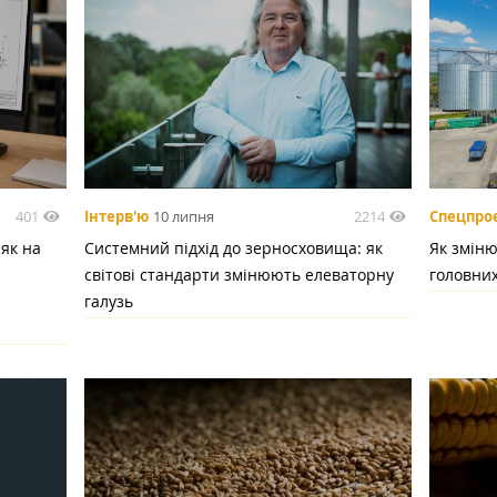
401
2214
Інтерв'ю
10 липня
Спецпро
 як на
Системний підхід до зерносховища: як
Як зміню
світові стандарти змінюють елеваторну
головних
галузь