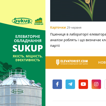
Карточки
29 червня
Пшениця в лабораторії елеватора:
аналізи роблять і що визначає кл
партії
НОВ