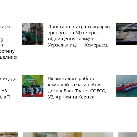
зниця
Логістичні витрати аграріїв
зростуть на 5$/т через
ту
підвищення тарифів
ні
Укрзалізниці — Жемердєєв
ретину
 Великої
ниці до
Як змінилася робота
компаній за часи війни —
 УЗ
досвід Балк-Транс, COFCO,
 а її
УЗ, Арніки та Кернел