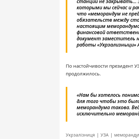
станции не закрывать... 
которыми мы сейчас и раб
что «меморандум не пре
обязательств между сто
настоящим меморандумом»,
финансовой ответственн
документ заместитель н
работы «Укрзализныци» 
По настойчивости президент 
продолжилось.
«Нам бы хотелось понима
для того чтобы это был
меморандума такова. Ве
исключительно меморанду
|
|
Укрзалізниця
УЗА
меморанду