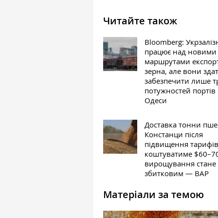
Читайте також
Bloomberg: Укрзалі
працює над новими
маршрутами експор
зерна, але вони здат
забезпечити лише т
потужностей портів
Одеси
Доставка тонни пше
Констанци після
підвищення тарифів
коштуватиме $60–70,
вирощування стане
збитковим — ВАР
Матеріали за темою