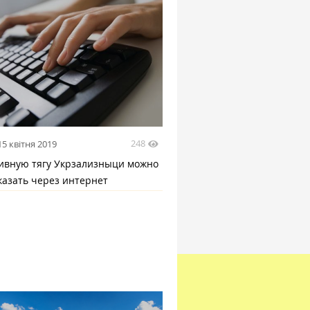
248
15 квітня 2019
ивную тягу Укрзализныци можно
казать через интернет