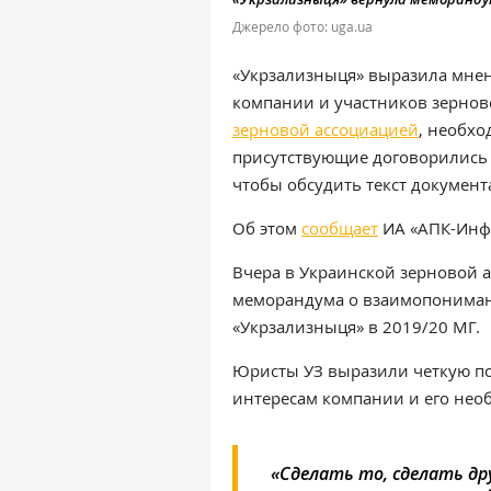
Джерело фото: uga.ua
«Укрзализныця» выразила мне
компании и участников зернов
зерновой ассоциацией
, необхо
присутствующие договорились в
чтобы обсудить текст документ
Об этом
сообщает
ИА «АПК-Инф
Вчера в Украинской зерновой 
меморандума о взаимопониман
«Укрзализныця» в 2019/20 МГ.
Юристы УЗ выразили четкую поз
интересам компании и его нео
«Сделать то, сделать д