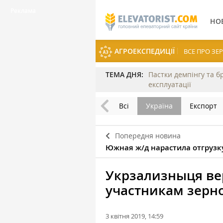
НО
АГРОЕКСПЕДИЦІЇ
ВСЕ ПРО З
ТЕМА ДНЯ:
Пастки демпінгу та б
експлуатації
Всі
Україна
Експорт
Попередня новина
Южная ж/д нарастила отгрузк
Укрзализныця в
участникам зерн
3 квітня 2019, 14:59