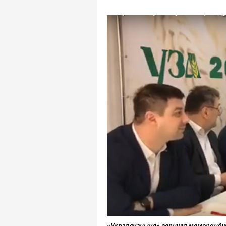
«Укрзализныця» вернула меморанду