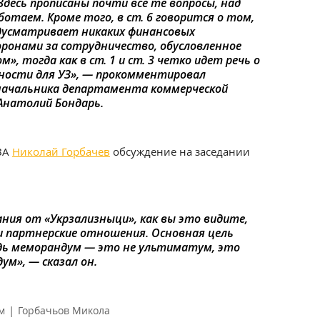
Здесь прописаны почти все те вопросы, над
отаем. Кроме того, в ст. 6 говорится о том,
дусматривает никаких финансовых
ронами за сотрудничество, обусловленное
 тогда как в ст. 1 и ст. 3 четко идет речь о
ости для УЗ», — прокомментировал
ачальника департамента коммерческой
Анатолий Бондарь.
УЗА
Николай Горбачев
обсуждение на заседании
ния от «Укрзализныци», как вы это видите,
и партнерские отношения. Основная цель
дь меморандум — это не ультиматум, это
м», — сказал он.
|
м
Горбачьов Микола