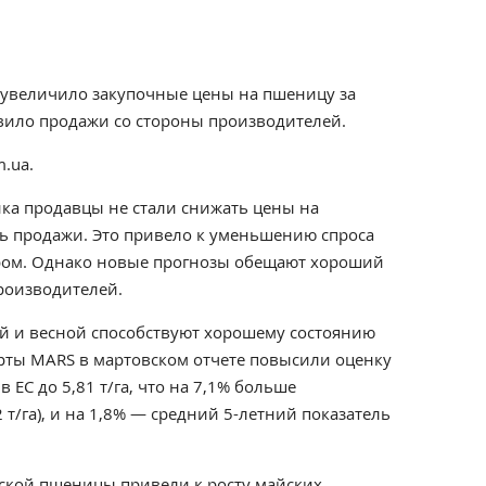
 увеличило закупочные цены на пшеницу за
ивило продажи со стороны производителей.
m.ua.
ка продавцы не стали снижать цены на
ь продажи. Это привело к уменьшению спроса
ром. Однако новые прогнозы обещают хороший
роизводителей.
й и весной способствуют хорошему состоянию
ерты MARS в мартовском отчете повысили оценку
ЕС до 5,81 т/га, что на 7,1% больше
 т/га), и на 1,8% — средний 5-летний показатель
кой пшеницы привели к росту майских