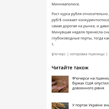
Миннеаполисе.
Рост курса рубля относительно
руб/$ снижает конкурентоспос
самая дорогая на рынке, и дав
Минувшая неделя принесла сниж
глубоководные порты, тогда ка
т.
|
|
ф'ючерс
котировка пшеницы
Читайте також
Ф’ючерси на пшени
біржах США опустил
довоєнного рівня
У портах України з