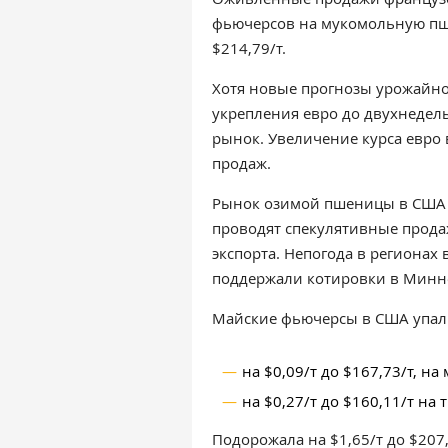
фьючерсов на мукомольную пшен
$214,79/т.
Хотя новые прогнозы урожайно
укрепления евро до двухнедель
рынок. Увеличение курса евро
продаж.
Рынок озимой пшеницы в США 
проводят спекулятивные прода
экспорта. Непогода в региона
поддержали котировки в Минн
Майские фьючерсы в США упал
на $0,09/т до $167,73/т, н
на $0,27/т до $160,11/т н
Подорожала на $1,65/т до $207