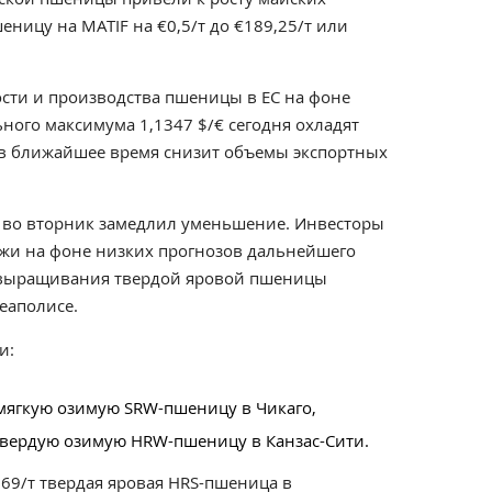
ицу на MATIF на €0,5/т до €189,25/т или
сти и производства пшеницы в ЕС на фоне
ного максимума 1,1347 $/€ сегодня охладят
 в ближайшее время снизит объемы экспортных
во вторник замедлил уменьшение. Инвесторы
жи на фоне низких прогнозов дальнейшего
х выращивания твердой яровой пшеницы
еаполисе.
и:
а мягкую озимую SRW-пшеницу в Чикаго,
а твердую озимую HRW-пшеницу в Канзас-Сити.
,69/т твердая яровая HRS-пшеница в