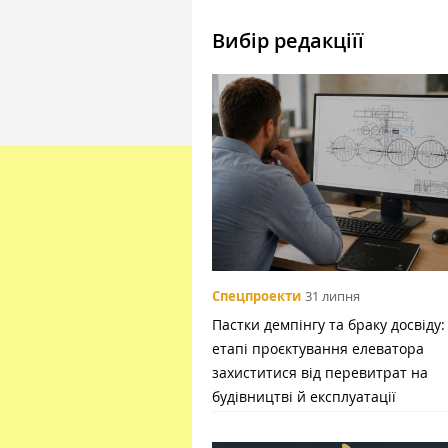
Вибір редакціїї
Спецпроекти
31 липня
Пастки демпінгу та браку досвіду:
етапі проєктування елеватора
захиститися від перевитрат на
будівництві й експлуатації