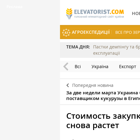
НО
АГРОЕКСПЕДИЦІЇ
ВСЕ ПРО З
ТЕМА ДНЯ:
Пастки демпінгу та б
експлуатації
Всі
Україна
Експорт
Попередня новина
За две недели марта Украина
поставщиком кукурузы в Егип
Стоимость закуп
снова растет