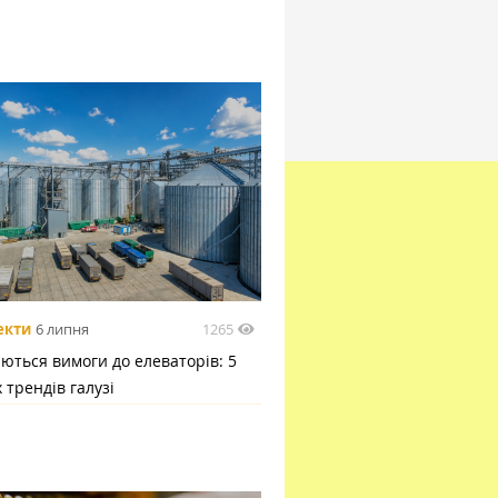
1265
екти
6 липня
ються вимоги до елеваторів: 5
 трендів галузі