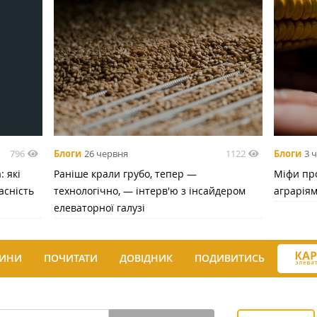
796
1122
Блоги
26 червня
Блоги
3 
 які
Раніше крали грубо, тепер —
Міфи про
асність
технологічно, — інтерв'ю з інсайдером
аграрія
елеваторної галузі
ИНИ
ПОЧИТАТИ
ДОВІДНИК
ПОДИВИТИСЬ