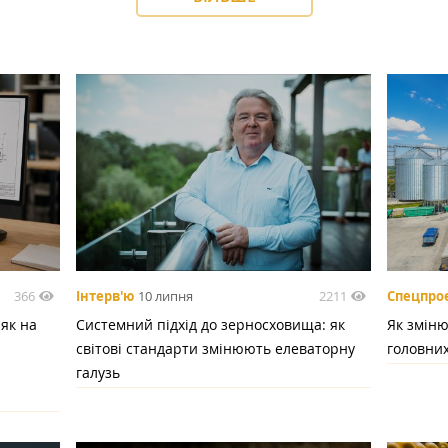
366
2211
Інтерв'ю
10 липня
Спецпро
 як на
Системний підхід до зерносховища: як
Як зміню
світові стандарти змінюють елеваторну
головних
галузь