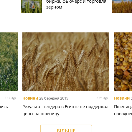
биржа, фьючерс и торговля
зерном
237
235
Новини
28 березня 2019
Новини
лись
Результат тендера в Египте не поддержал
Пшеница
цены на пшеницу
наводне
БІЛЬШЕ