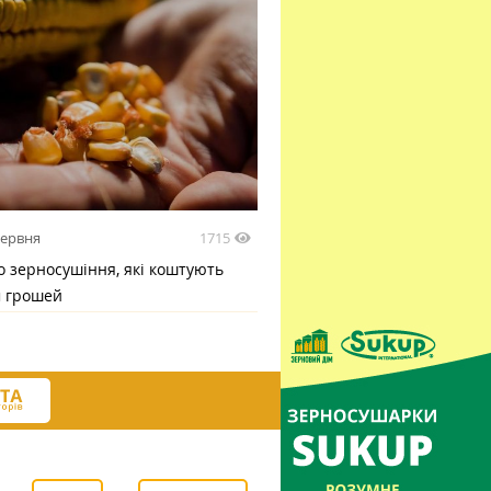
1715
червня
 зерносушіння, які коштують
м грошей