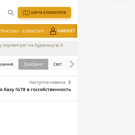
КАРТА ЕЛЕВАТОРІВ
КАБІНЕТ
ПРАКТИКА
ЕЛЕВАТОРИ
ід перевитрат на будівництві й
днання
Трейдинг
Світ
Наступна новина
ю базу №78 в госсобственность