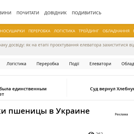
ВИНИ
ПОЧИТАТИ
ДОВІДНИК
ПОДИВИТИСЬ
ЕРНОСУШАРКИ
ПЕРЕРОБКА
ЛОГІСТИКА
ТРЕЙДИНГ
ОБЛАДНАННЯ
раку досвіду: як на етапі проєктування елеватора захиститися в
Логістика
Переробка
Події
Елеватори
Обла
 была единственным
Суд вернул Хлебну
ет
ки пшеницы в Украине
262