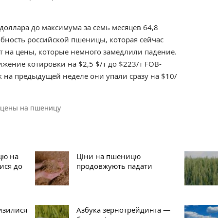
 доллара до максимума за семь месяцев 64,8
обность российской пшеницы, которая сейчас
ит на цены, которые немного замедлили падение.
ение котировки на $2,5 $/т до $223/т FOB-
к на предыдущей неделе они упали сразу на $10/
цены на пшеницу
цю на
Ціни на пшеницю
ися до
продовжують падати
низилися
Азбука зернотрейдинга —