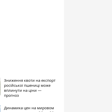
Зниження квоти на експорт
російської пшениці може
вплинути на ціни —
прогноз
Динамика цен на мировом