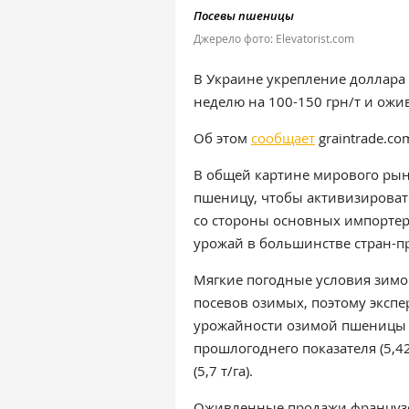
Посевы пшеницы
Джерело фото: Elevatorist.com
В Украине укрепление доллара
неделю на 100-150 грн/т и ож
Об этом
сообщает
graintrade.co
В общей картине мирового рын
пшеницу, чтобы активизироват
со стороны основных импорте
урожай в большинстве стран-п
Мягкие погодные условия зимо
посевов озимых, поэтому эксп
урожайности озимой пшеницы в 
прошлогоднего показателя (5,42
(5,7 т/га).
Оживленные продажи французс