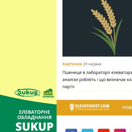
Карточки
29 червня
Пшениця в лабораторії елеватора:
аналізи роблять і що визначає кл
партії
НОВ