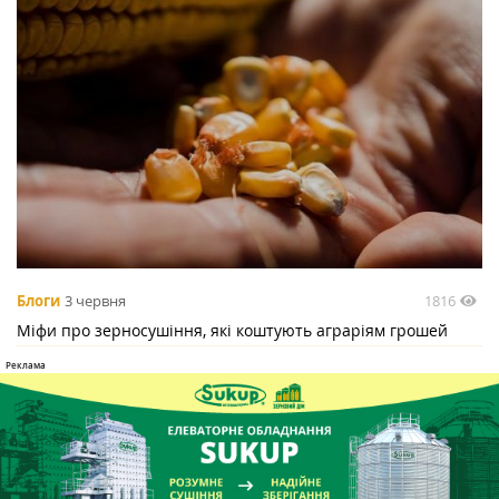
1816
Блоги
3 червня
Міфи про зерносушіння, які коштують аграріям грошей