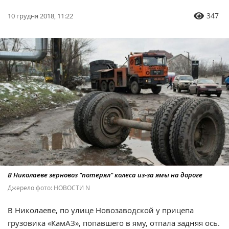
347
10 грудня 2018, 11:22
В Николаеве зерновоз "потерял" колеса из-за ямы на дороге
Джерело фото: НОВОСТИ N
В Николаеве, по улице Новозаводской у прицепа
грузовика «КамАЗ», попавшего в яму, отпала задняя ось.