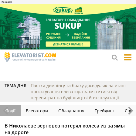
tog
me
ТЕМА ДНЯ:
Пастки демпінгу та браку досвіду: як на етапі
проєктування елеватора захиститися від
перевитрат на будівництві й експлуатації
Події
Елеватори
Обладнання
Трейдинг
Світ
В Николаеве зерновоз потерял колеса из-за ямы
на дороге