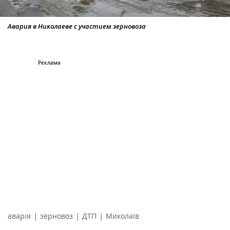
Авария в Николаеве с участием зерновоза
|
|
|
аварія
зерновоз
ДТП
Миколаїв