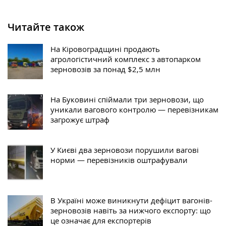
Читайте також
На Кіровоградщині продають
агрологістичний комплекс з автопарком
зерновозів за понад $2,5 млн
На Буковині спіймали три зерновози, що
уникали вагового контролю — перевізникам
загрожує штраф
У Києві два зерновози порушили вагові
норми — перевізників оштрафували
В Україні може виникнути дефіцит вагонів-
зерновозів навіть за нижчого експорту: що
це означає для експортерів