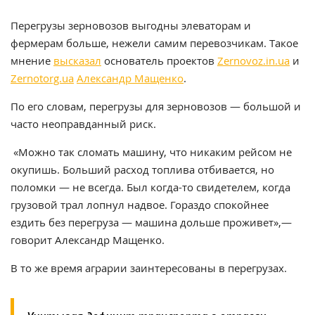
Перегрузы зерновозов выгодны элеваторам и
фермерам больше, нежели самим перевозчикам. Такое
мнение
высказал
основатель проектов
Zernovoz.in.ua
и
Zernotorg.ua
Александр Мащенко
.
По его словам, перегрузы для зерновозов — большой и
часто неоправданный риск.
«Можно так сломать машину, что никаким рейсом не
окупишь. Больший расход топлива отбивается, но
поломки — не всегда. Был когда-то свидетелем, когда
грузовой трал лопнул надвое. Гораздо спокойнее
ездить без перегруза — машина дольше проживет»,—
говорит Александр Мащенко.
В то же время аграрии заинтересованы в перегрузах.