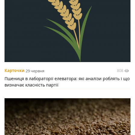
808
Карточки
29 червня
Пшениця в лабораторії елеватора: які аналізи роблять і що
визначає класність партії