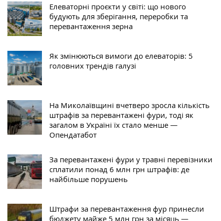
Елеваторні проєкти у світі: що нового
будують для зберігання, переробки та
перевантаження зерна
Як змінюються вимоги до елеваторів: 5
головних трендів галузі
На Миколаївщині вчетверо зросла кількість
штрафів за перевантажені фури, тоді як
загалом в Україні їх стало менше —
Опендатабот
За перевантажені фури у травні перевізники
сплатили понад 6 млн грн штрафів: де
найбільше порушень
Штрафи за перевантаження фур принесли
бюджету майже 5 млн грн за місяць —