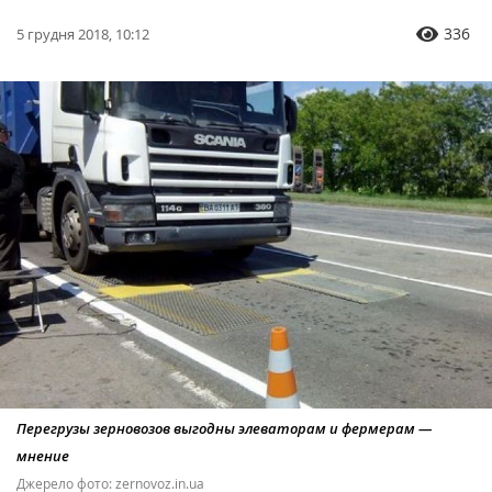
336
5 грудня 2018, 10:12
Перегрузы зерновозов выгодны элеваторам и фермерам —
мнение
Джерело фото: zernovoz.in.ua