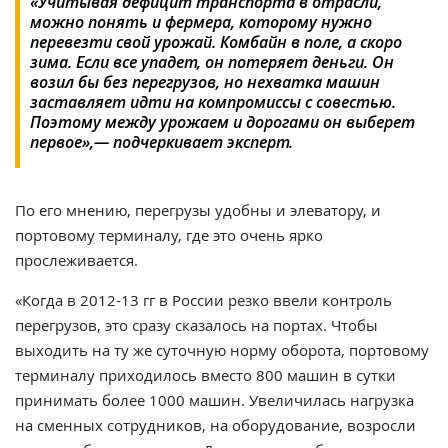
«Учитывая дефицит транспорта в отрасли,
можно понять и фермера, которому нужно
перевезти свой урожай. Комбайн в поле, а скоро
зима. Если все упадет, он потеряет деньги. Он
возил бы без перегрузов, но нехватка машин
заставляет идти на компромиссы с совестью.
Поэтому между урожаем и дорогами он выберет
первое»,— подчеркивает эксперт.
По его мнению, перегрузы удобны и элеватору, и
портовому терминалу, где это очень ярко
прослеживается.
«Когда в 2012-13 гг в России резко ввели контроль
перегрузов, это сразу сказалось на портах. Чтобы
выходить на ту же суточную норму оборота, портовому
терминалу приходилось вместо 800 машин в сутки
принимать более 1000 машин. Увеличилась нагрузка
на сменных сотрудников, на оборудование, возросли