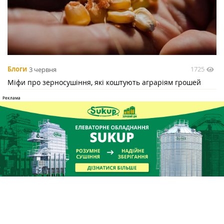
1725
Блоги
3 червня
Міфи про зерносушіння, які коштують аграріям грошей