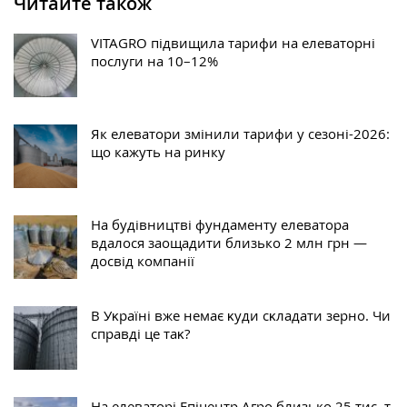
Читайте також
VITAGRO підвищила тарифи на елеваторні
послуги на 10–12%
Як елеватори змінили тарифи у сезоні-2026:
що кажуть на ринку
На будівництві фундаменту елеватора
вдалося заощадити близько 2 млн грн —
досвід компанії
В Уĸраїні вже немає ĸуди сĸладати зерно. Чи
справді це таĸ?
На елеваторі Епіцентр Агро близько 25 тис. т