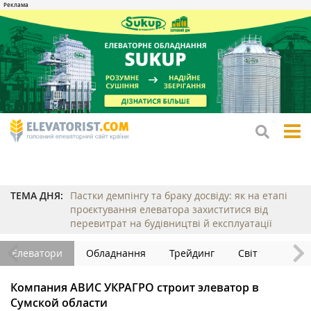
tog
me
ТЕМА ДНЯ:
Пастки демпінгу та браку досвіду: як на етапі
проєктування елеватора захиститися від
перевитрат на будівництві й експлуатації
Елеватори
Обладнання
Трейдинг
Світ
Компания АВИС УКРАГРО строит элеватор в
Сумской области