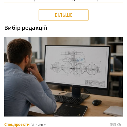
БІЛЬШЕ
Вибір редакціїї
595
Спецпроекти
31 липня