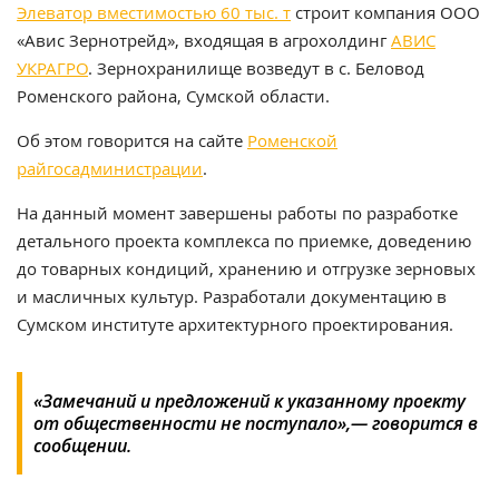
Элеватор вместимостью 60 тыс. т
строит компания ООО
«Авис Зернотрейд», входящая в агрохолдинг
АВИС
УКРАГРО
. Зернохранилище возведут в с. Беловод
Роменского района, Сумской области.
Об этом говорится на сайте
Роменской
райгосадминистрации
.
На данный момент завершены работы по разработке
детального проекта комплекса по приемке, доведению
до товарных кондиций, хранению и отгрузке зерновых
и масличных культур. Разработали документацию в
Сумском институте архитектурного проектирования.
«Замечаний и предложений к указанному проекту
от общественности не поступало»,— говорится в
сообщении.