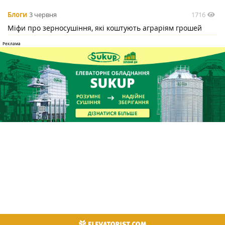
1716
Блоги
3 червня
Міфи про зерносушіння, які коштують аграріям грошей