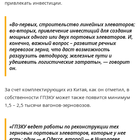
привлекать инвестиции.
«Во-первых, строительство линейных элеваторов;
во-вторых, привлечение инвестиций для создания
мощных одного или двух портовых элеваторов. И,
конечно, важный вопрос – развитие речных
перевозок зерна, что даст возможность
разгрузить автодорогу, железные пути и
удешевить логистические затраты», — говорит
он.
За счет комплектирующих из Китая, как он отметил, в
собственности ГПЗКУ может также появится минимум
1,5 – 2,5 тысячи вагонов-зерновозов.
«ГПЗКУ ведет работы по реконструкции тех
зерновых портовых элеваторов, которые у нее
есть: один — в Одессе, второй — в Николаеве.