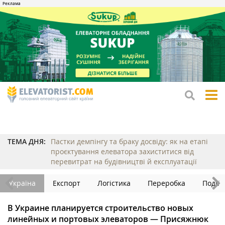
tog
me
ТЕМА ДНЯ:
Пастки демпінгу та браку досвіду: як на етапі
проєктування елеватора захиститися від
перевитрат на будівництві й експлуатації
Україна
Експорт
Логістика
Переробка
Події
В Украине планируется строительство новых
линейных и портовых элеваторов — Присяжнюк