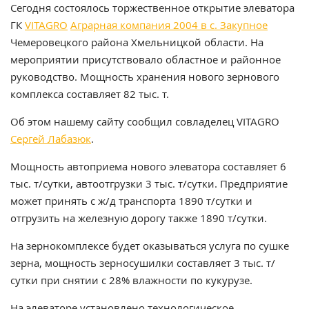
Сегодня состоялось торжественное открытие элеватора
ГК
VITAGRO
Аграрная компания 2004 в с. Закупное
Чемеровецкого района Хмельницкой области. На
мероприятии присутствовало областное и районное
руководство. Мощность хранения нового зернового
комплекса составляет 82 тыс. т.
Об этом нашему сайту сообщил совладелец VITAGRO
Сергей Лабазюк
.
Мощность автоприема нового элеватора составляет 6
тыс. т/сутки, автоотгрузки 3 тыс. т/сутки. Предприятие
может принять с ж/д транспорта 1890 т/сутки и
отгрузить на железную дорогу также 1890 т/сутки.
На зернокомплексе будет оказываться услуга по сушке
зерна, мощность зерносушилки составляет 3 тыс. т/
сутки при снятии с 28% влажности по кукурузе.
На элеваторе установлено технологическое