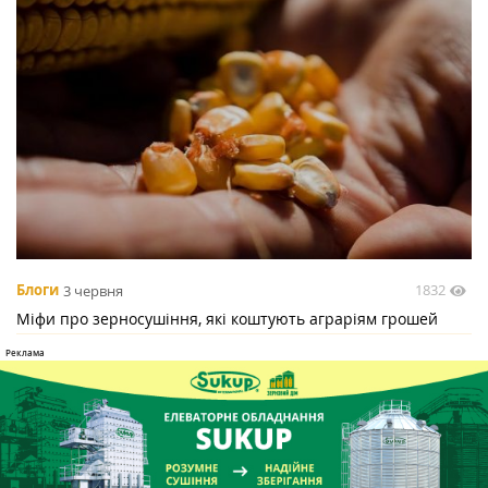
1832
Блоги
3 червня
Міфи про зерносушіння, які коштують аграріям грошей