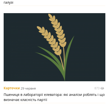
галузі
873
Карточки
29 червня
Пшениця в лабораторії елеватора: які аналізи роблять і що
визначає класність партії