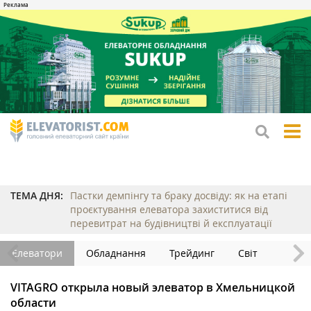
tog
me
ТЕМА ДНЯ:
Пастки демпінгу та браку досвіду: як на етапі
проєктування елеватора захиститися від
перевитрат на будівництві й експлуатації
Елеватори
Обладнання
Трейдинг
Світ
VITAGRO открыла новый элеватор в Хмельницкой
области