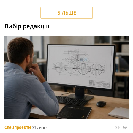
БІЛЬШЕ
Вибір редакціїї
310
Спецпроекти
31 липня