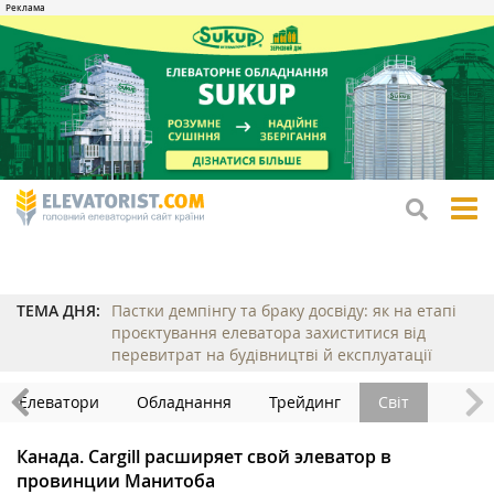
tog
me
ТЕМА ДНЯ:
Пастки демпінгу та браку досвіду: як на етапі
проєктування елеватора захиститися від
перевитрат на будівництві й експлуатації
Елеватори
Обладнання
Трейдинг
Світ
Канада. Cargill расширяет свой элеватор в
провинции Манитоба