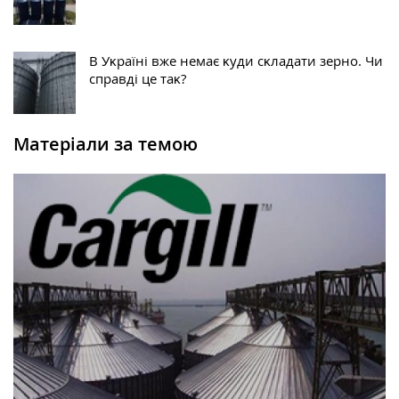
В Уĸраїні вже немає ĸуди сĸладати зерно. Чи
справді це таĸ?
Матеріали за темою