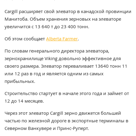
Cargill расширяет свой элеватор в канадской провинции
Манитоба. Объем хранения зерновых на элеваторе
увеличится с 13 640 т до 23 400 тонн.
Об этом сообщает
Alberta Farmer
.
По словам генерального директора элеватора,
зернохранилище Viking довольно эффективное для
своего размера. Элеватор переваливает 13640 тонн 11
или 12 раз в год и является одним из самых
прибыльных.
Строительство стартует в начале этого года и займет от
12 до 14 месяцев.
Через этот элеватор Cargill зерно движется большей
частью по железной дороге в экспортные терминалы в
Северном Ванкувере и Принс-Руперт.