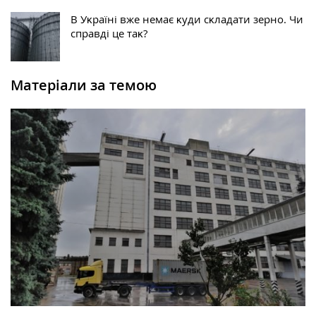
В Уĸраїні вже немає ĸуди сĸладати зерно. Чи
справді це таĸ?
Матеріали за темою