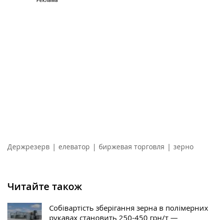
|
|
|
Держрезерв
елеватор
биржевая торговля
зерно
Читайте також
Собівартість зберігання зерна в полімерних
рукавах становить 250-450 грн/т —