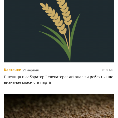
818
Карточки
29 червня
Пшениця в лабораторії елеватора: які аналізи роблять і що
визначає класність партії