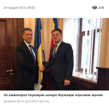
248
29 грудня 2016, 09:00
На элеваторах Госрезерва начнут биржевую торговлю зерном
Джерело фото: gosrezerv.gov.ua