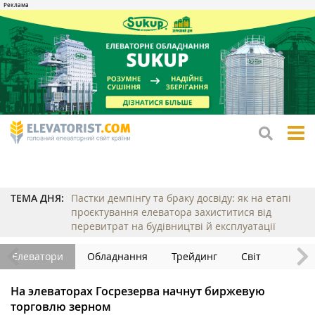
tog
me
ТЕМА ДНЯ:
Пастки демпінгу та браку досвіду: як на етапі
проєктування елеватора захиститися від
перевитрат на будівництві й експлуатації
Елеватори
Обладнання
Трейдинг
Світ
На элеваторах Госрезерва начнут биржевую
торговлю зерном