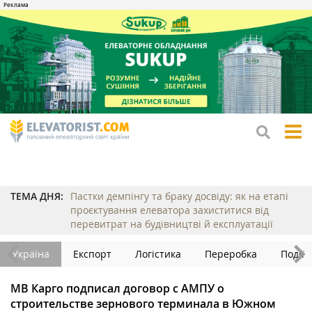
tog
me
ТЕМА ДНЯ:
Пастки демпінгу та браку досвіду: як на етапі
проєктування елеватора захиститися від
перевитрат на будівництві й експлуатації
Україна
Експорт
Логістика
Переробка
Події
МВ Карго подписал договор с АМПУ о
строительстве зернового терминала в Южном