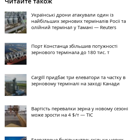
Читайте також
Українські дрони атакували один із
найбільших зернових терміналів Росії та
олійний термінал у Тамані — Reuters
Порт Констанца збільшив потужності
зернового термінала до 180 тис. т
Cargill придбає три елеватори та частку в
зерновому терміналі на заході Канади
Вартість перевалки зерна у новому сезоні
може зрости на 4 $/т — ТІС
Елеваторне будівництво: скільки нових