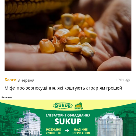
1761
Блоги
3 червня
Міфи про зерносушіння, які коштують аграріям грошей