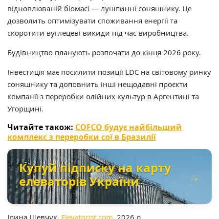
відновлюваній біомасі — лушпинні соняшнику. Це
дозволить оптимізувати споживання енергії та
скоротити вуглецеві викиди під час виробництва.
Будівництво планують розпочати до кінця 2026 року.
Інвестиція має посилити позиції LDC на світовому ринку
соняшнику та доповнить інші нещодавні проєкти
компанії з переробки олійних культур в Аргентині та
Угорщині.
Читайте також:
COFCO будує найбільший
комплекс з переробки сої в Бразилії
Купуй підписку на карту
→
елеваторів України
Ірина Шевчук,
Elevatorist.com
, 2026 р.