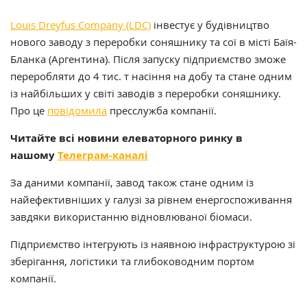
Louis Dreyfus Company
(LDC)
інвестує у будівництво
нового заводу з переробки соняшнику та сої в місті Баїя-
Бланка (Аргентина). Після запуску підприємство зможе
переробляти до 4 тис. т насіння на добу та стане одним
із найбільших у світі заводів з переробки соняшнику.
Про це
повідомила
пресслужба компанії.
Читайте всі новини елеваторного ринку в
нашому
Телеграм-каналі
За даними компанії, завод також стане одним із
найефективніших у галузі за рівнем енергоспоживання
завдяки використанню відновлюваної біомаси.
Підприємство інтегрують із наявною інфраструктурою зі
зберігання, логістики та глибоководним портом
компанії.