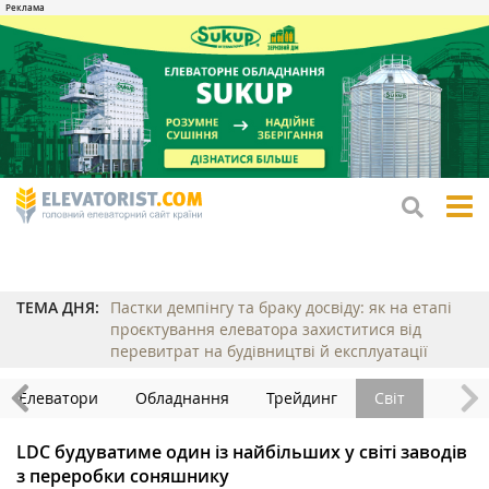
tog
me
ТЕМА ДНЯ:
Пастки демпінгу та браку досвіду: як на етапі
проєктування елеватора захиститися від
перевитрат на будівництві й експлуатації
Елеватори
Обладнання
Трейдинг
Світ
LDC будуватиме один із найбільших у світі заводів
з переробки соняшнику