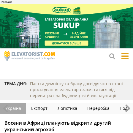
tog
me
ТЕМА ДНЯ:
Пастки демпінгу та браку досвіду: як на етапі
проєктування елеватора захиститися від
перевитрат на будівництві й експлуатації
Україна
Експорт
Логістика
Переробка
Події
Восени в Африці планують відкрити другий
український агрохаб