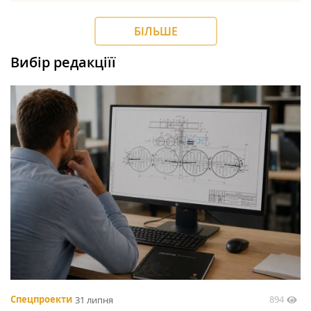
БІЛЬШЕ
Вибір редакціїї
894
Спецпроекти
31 липня