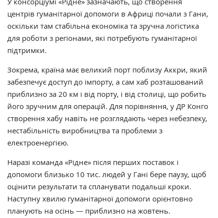
У консорціумі «Рідне» зазначають, що створення
центрів гуманітарної допомоги в Африці почали з Гани,
оскільки там стабільна економіка та зручна логістика
для роботи з регіонами, які потребують гуманітарної
підтримки.
Зокрема, країна має великий порт поблизу Аккри, який
забезпечує доступ до імпорту, а сам хаб розташований
приблизно за 20 км і від порту, і від столиці, що робить
його зручним для операцій. Для порівняння, у ДР Конго
створення хабу навіть не розглядають через небезпеку,
нестабільність виробництва та проблеми з
електроенергією.
Наразі команда «Рідне» після перших поставок і
допомоги близько 10 тис. людей у Гані бере паузу, щоб
оцінити результати та спланувати подальші кроки.
Наступну хвилю гуманітарної допомоги орієнтовно
планують на осінь — приблизно на жовтень.