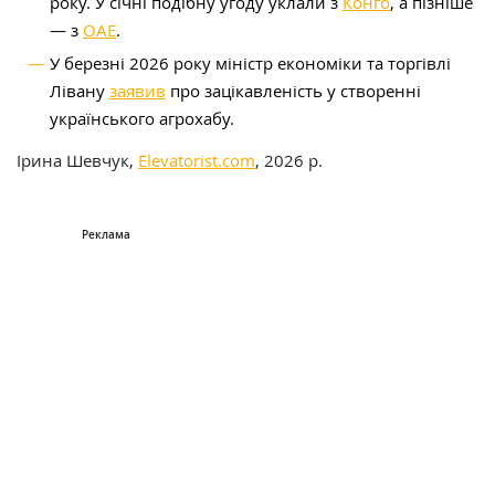
року. У січні подібну угоду уклали з
Конго
, а пізніше
— з
ОАЕ
.
У березні 2026 року міністр економіки та торгівлі
Лівану
заявив
про зацікавленість у створенні
українського агрохабу.
Ірина Шевчук,
Elevatorist.com
, 2026 р.