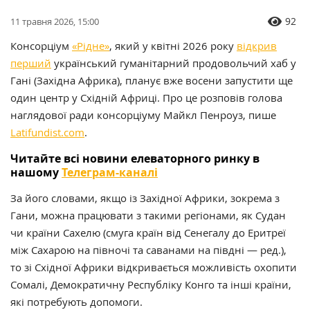
92
11 травня 2026, 15:00
Консорціум
«Рідне»
, який у квітні 2026 року
відкрив
перший
український гуманітарний продовольчий хаб у
Гані (Західна Африка), планує вже восени запустити ще
один центр у Східній Африці. Про це розповів голова
наглядової ради консорціуму Майкл Пенроуз, пише
Latifundist.com
.
Читайте всі новини елеваторного ринку в
нашому
Телеграм-каналі
За його словами, якщо із Західної Африки, зокрема з
Гани, можна працювати з такими регіонами, як Судан
чи країни Сахелю (смуга країн від Сенегалу до Еритреї
між Сахарою на півночі та саванами на півдні — ред.),
то зі Східної Африки відкривається можливість охопити
Сомалі, Демократичну Республіку Конго та інші країни,
які потребують допомоги.