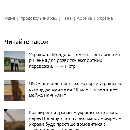
|
|
|
|
Рідне
продовольчий хаб
Гана
Африка
Україна
Читайте також
Україна та Молдова готують нові логістичні
рішення для розвитку експортних
перевезень — міністр
USDA знизило прогноз експорту української
кукурудзи майже на 10 млн т, пшениці —
майже на 4 млн т
Розширення транзиту українського зерна
через Польщу є політично малоймовірним:
Україні буде простіше домовитися з
Угорщиною — аналітик