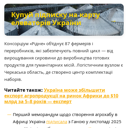
Купуй підписку на карту
→
елеваторів України
Консорціум «Рідне» об’єднує 87 фермерів і
переробників, які забезпечують повний цикл — від
вирощування сировини до виробництва готових
продуктів для гуманітарних місій. Логістичним вузлом є
Черкаська область, де створено центр комплектації
наборів.
Читайте також:
Україна може збільшити
експорт агропродукції на ринок Африки до $10
млрд за 5–8 років — експерт
Перший меморандум щодо створення агрохабу в
Африці Україна
підписала
з Ганою у листопаді 2025