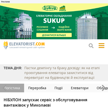
tog
me
ТЕМА ДНЯ:
Пастки демпінгу та браку досвіду: як на етапі
проєктування елеватора захиститися від
перевитрат на будівництві й експлуатації
Логістика
Переробка
Події
Елеватори
Облад
НІБУЛОН запускає сервіс з обслуговування
вантажівок у Миколаєві