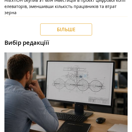
НІБУЛОН окупив $1 млн інвестицій в проєкт цифрової копії
елеваторів, зменшивши кількість працівників та втрат
зерна
БІЛЬШЕ
Вибір редакціїї