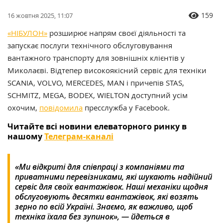
159
16 жовтня 2025, 11:07
«НІБУЛОН»
розширює напрям своєї діяльності та
запускає послуги технічного обслуговування
вантажного транспорту для зовнішніх клієнтів у
Миколаєві. Відтепер високоякісний сервіс для техніки
SCANIA, VOLVO, MERCEDES, MAN і причепів STAS,
SCHMITZ, MEGA, BODEX, WIELTON доступний усім
охочим,
повідомила
пресслужба у Facebook.
Читайте всі новини елеваторного ринку в
нашому
Телеграм-каналі
«Ми відкриті для співпраці з компаніями та
приватними перевізниками, які шукають надійний
сервіс для своїх вантажівок. Наші механіки щодня
обслуговують десятки вантажівок, які возять
зерно по всій Україні. Знаємо, як важливо, щоб
техніка їхала без зупинок», — йдеться в