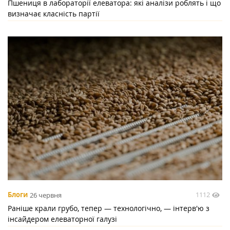
Пшениця в лабораторії елеватора: які аналізи роблять і що
визначає класність партії
1112
Блоги
26 червня
Раніше крали грубо, тепер — технологічно, — інтерв'ю з
інсайдером елеваторної галузі