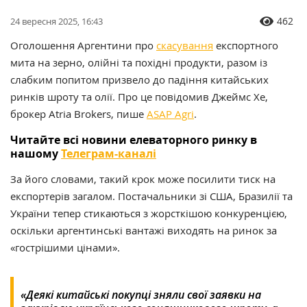
462
24 вересня 2025, 16:43
Оголошення Аргентини про
скасування
експортного
мита на зерно, олійні та похідні продукти, разом із
слабким попитом призвело до падіння китайських
ринків шроту та олії. Про це повідомив Джеймс Хе,
брокер Atria Brokers, пише
ASAP Agri
.
Читайте всі новини елеваторного ринку в
нашому
Телеграм-каналі
За його словами, такий крок може посилити тиск на
експортерів загалом. Постачальники зі США, Бразилії та
України тепер стикаються з жорсткішою конкуренцією,
оскільки аргентинські вантажі виходять на ринок за
«гострішими цінами».
«Деякі китайські покупці зняли свої заявки на