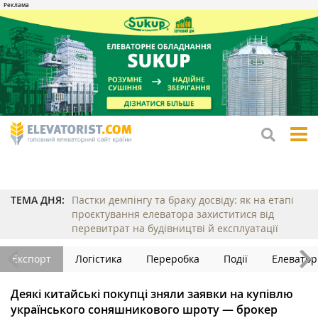
tog
me
ТЕМА ДНЯ:
Пастки демпінгу та браку досвіду: як на етапі
проєктування елеватора захиститися від
перевитрат на будівництві й експлуатації
Експорт
Логістика
Переробка
Події
Елеватор
Деякі китайські покупці зняли заявки на купівлю
українського соняшникового шроту — брокер