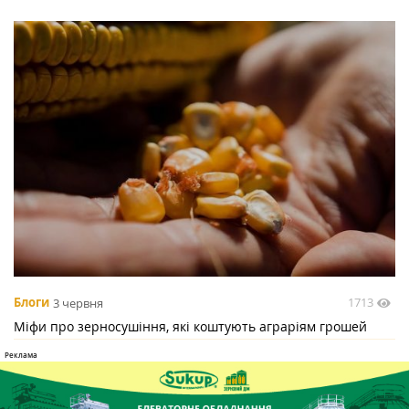
1713
Блоги
3 червня
Міфи про зерносушіння, які коштують аграріям грошей