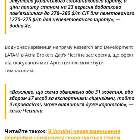
закупівлю українського соняшникового шроту, а
ціни попиту станом на 23 вересня додатково
пом’якшилися до 278–280 $/т CIF для пелетованого
і 270–275 $/т для непелетованого шроту», —
додав Хе.
Водночас керівниця напряму Research and Development
LATAM в Atria Brokers Дар’я Честіна застерегла, що ефект
від скасування мит Аргентиною може бути
тимчасовим.
«Важливо, що схема обмежена або 31 жовтня, або
збором $7 млрд за експортними ліцензіями, тобто
її тривалість може виявитися дуже короткою», —
каже Честіна.
Читайте також:
В Україні через зменшення
переробки соняшнику скорочуються темпи