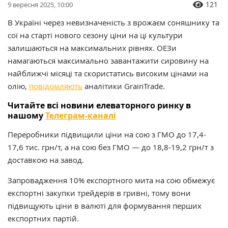
121
9 вересня 2025, 10:00
В Україні через невизначеність з врожаєм соняшнику та
сої на старті нового сезону ціни на ці культури
залишаються на максимальних рівнях. ОЕЗи
намагаються максимально завантажити сировину на
найближчі місяці та скористатись високим цінами на
олію,
повідомляють
аналітики GrainTrade.
Читайте всі новини елеваторного ринку в
нашому
Телеграм-каналі
Переробники підвищили ціни на сою з ГМО до 17,4-
17,6 тис. грн/т, а на сою без ГМО — до 18,8-19,2 грн/т з
доставкою на завод.
Запровадження 10% експортного мита на сою обмежує
експортні закупки трейдерів в гривні, тому вони
підвищують ціни в валюті для формування перших
експортних партій.