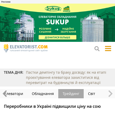
tog
me
ТЕМА ДНЯ:
Пастки демпінгу та браку досвіду: як на етапі
проєктування елеватора захиститися від
перевитрат на будівництві й експлуатації
Елеватори
Обладнання
Трейдинг
Світ
Переробники в Україні підвищили ціну на сою