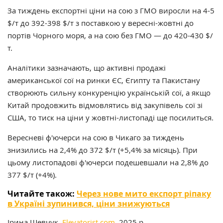
За тиждень експортні ціни на сою з ГМО виросли на 4-5
$/т до 392-398 $/т з поставкою у вересні-жовтні до
портів Чорного моря, а на сою без ГМО — до 420-430 $/
т.
Аналітики зазначають, що активні продажі
американської сої на ринки ЄС, Єгипту та Пакистану
створюють сильну конкуренцію українській сої, а якщо
Китай продовжить відмовлятись від закупівель сої зі
США, то тиск на ціни у жовтні-листопаді ще посилиться.
Вересневі ф'ючерси на сою в Чикаго за тиждень
знизились на 2,4% до 372 $/т (+5,4% за місяць). При
цьому листопадові ф'ючерси подешевшали на 2,8% до
377 $/т (+4%).
Читайте також:
Через нове мито експорт ріпаку
в Україні зупинився, ціни знижуються
Ірина Шевчук,
Elevatorist.com
, 2025 р.