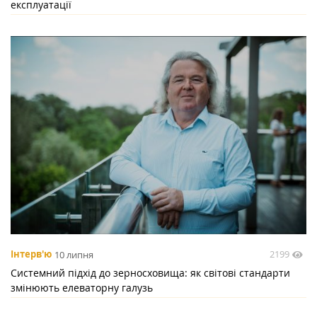
експлуатації
2199
Інтерв'ю
10 липня
Системний підхід до зерносховища: як світові стандарти
змінюють елеваторну галузь