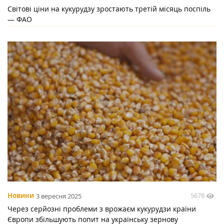
Світові ціни на кукурудзу зростають третій місяць поспіль
— ФАО
5678
Новини
3 вересня 2025
Через серйозні проблеми з врожаєм кукурудзи країни
Європи збільшують попит на українську зернову