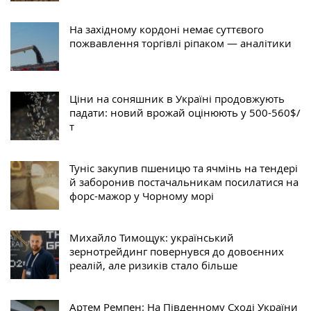
На західному кордоні немає суттєвого
пожвавлення торгівлі ріпаком — аналітики
Ціни на соняшник в Україні продовжують
падати: новий врожай оцінюють у 500-560$/
т
Туніс закупив пшеницю та ячмінь на тендері
й заборонив постачальникам посилатися на
форс-мажор у Чорному морі
Михайло Тимощук: український
зернотрейдинг повернувся до довоєнних
реалій, але ризиків стало більше
Артем Ремпен: На Південному Сході України