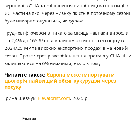
зернової з США та збільшення виробництва пшениці в
ЄС, частина якої через низьку якість в поточному сезоні
буде використовуватись, як фураж.
Грудневі ф'ючерси в Чикаго за місяць навпаки виросли
на 2,4% до 165 $/т під впливом активного експорту в
2024/25 МР та високих експортних продажів на новий
сезон. Проте через різке збільшення врожаю у США ціни
залишаються на 6% нижчими, ніж рік тому.
Читайте також:
Європа може імпортувати
цьогоріч найвищий обсяг кукурудзи через
посуху
Ірина Шевчук,
Elevatorist.com
, 2025 р.