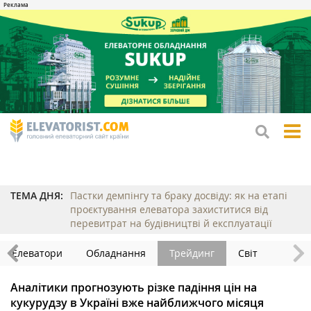
tog
me
ТЕМА ДНЯ:
Пастки демпінгу та браку досвіду: як на етапі
проєктування елеватора захиститися від
перевитрат на будівництві й експлуатації
Елеватори
Обладнання
Трейдинг
Світ
Аналітики прогнозують різке падіння цін на
кукурудзу в Україні вже найближчого місяця