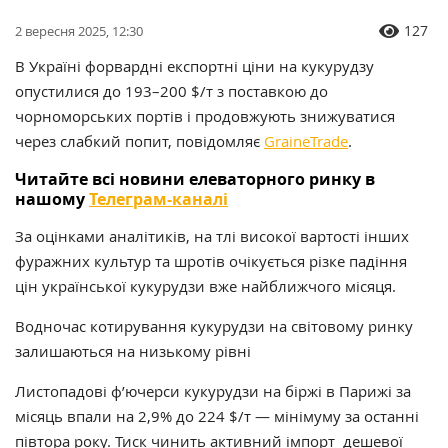
127
2 вересня 2025, 12:30
В Україні форвардні експортні ціни на кукурудзу
опустилися до 193–200 $/т з поставкою до
чорноморських портів і продовжують знижуватися
через слабкий попит, повідомляє
GraineTrade
.
Читайте всі новини елеваторного ринку в
нашому
Телеграм-каналі
За оцінками аналітиків, на тлі високої вартості інших
фуражних культур та шротів очікується різке падіння
цін української кукурудзи вже найближчого місяця.
Водночас котирування кукурудзи на світовому ринку
залишаються на низькому рівні
Листопадові ф’ючерси кукурудзи на біржі в Парижі за
місяць впали на
2,9% до 224 $/т
— мінімуму за останні
півтора року. Тиск чинить активний імпорт дешевої