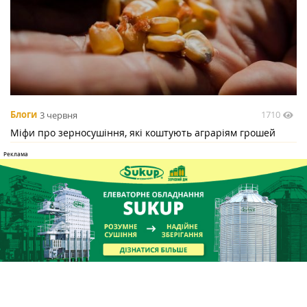
1710
Блоги
3 червня
Міфи про зерносушіння, які коштують аграріям грошей