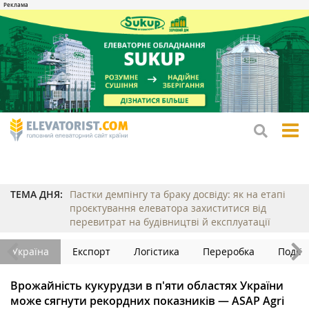
tog
me
ТЕМА ДНЯ:
Пастки демпінгу та браку досвіду: як на етапі
проєктування елеватора захиститися від
перевитрат на будівництві й експлуатації
Україна
Експорт
Логістика
Переробка
Події
Врожайність кукурудзи в п'яти областях України
може сягнути рекордних показників — ASAP Agri