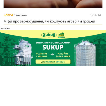
1796
Блоги
3 червня
Міфи про зерносушіння, які коштують аграріям грошей