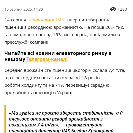
1280
15 серпня 2025, 14:30
14 серпня
агрохолдинг ІМК
завершив збирання
пшениці з рекордною врожайністю. На площі 20,7 тис.
га намолочено понад 153 тис. т зерна, повідомили в
пресслужбі компанії.
Читайте всі новини елеваторного ринку в
нашому
Телеграм-каналі
Середня врожайність пшениці цьогоріч склала 7,4 т/га,
що є рекордним показником за всі 18 років
роботи холдингу та на 71% перевищує середню
врожайність пшениці в Україні.
«Ми зуміли не просто зберегти стабільність, а й
вчергове оновити рекорд врожайності з
показником 7,4 т/га», — прокоментував
операційний директор ІМК Богдан Кривіцький.