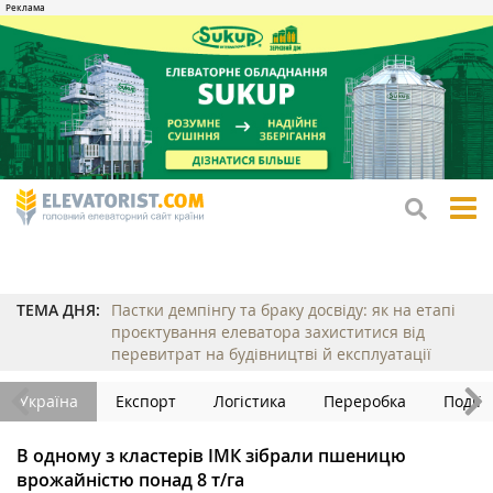
tog
me
ТЕМА ДНЯ:
Пастки демпінгу та браку досвіду: як на етапі
проєктування елеватора захиститися від
перевитрат на будівництві й експлуатації
Україна
Експорт
Логістика
Переробка
Події
В одному з кластерів ІМК зібрали пшеницю
врожайністю понад 8 т/га