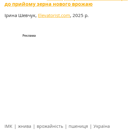
до прийому зерна нового врожаю
Ірина Шевчук,
Elevatorist.com
, 2025 р.
|
|
|
|
ІМК
жнива
врожайність
пшениця
Україна