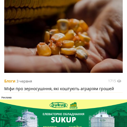
1715
Блоги
3 червня
Міфи про зерносушіння, які коштують аграріям грошей