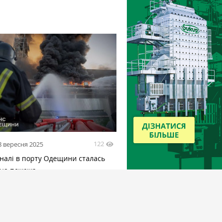
122
8 вересня 2025
налі в порту Одещини сталась
на пожежа