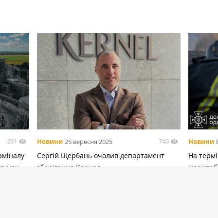
281
743
Новини
25 вересня 2025
Новини
рміналу
Сергій Щербань очолив департамент
На термі
ягнули
зберігання Кернел
масштаб
БІЛЬШЕ