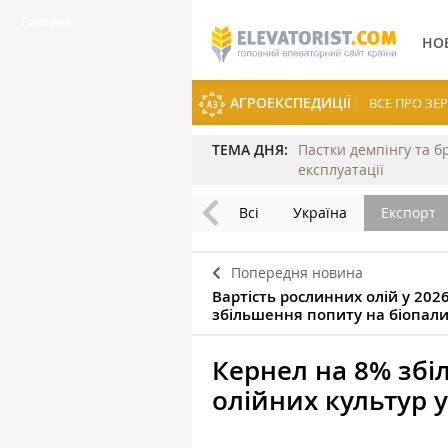
НО
АГРОЕКСПЕДИЦІЇ
ВСЕ ПРО З
ТЕМА ДНЯ:
Пастки демпінгу та б
експлуатації
Всі
Україна
Експорт
Попередня новина
Вартість рослинних олій у 202
збільшення попиту на біопал
Кернел на 8% збі
олійних культур 