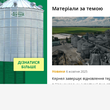
Матеріали за темою
Новини
6 жовтня 2025
Кернел завершує відновлення те
в Чорноморську, інвестиції вже с
$11 млн