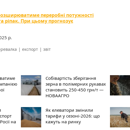
розширюватиме переробні потужності
та ріпак. При цьому прогнозує
2025 р.
|
|
еревалка
експорт
звіт
ватиме
Собівартість зберігання
омпанією
зерна в полімерних рукавах
ої
становить 250-450 грн/т —
НОВААГРО
и
Як елеватори змінили
спорт
тарифи у сезоні-2026: що
Росії на
кажуть на ринку