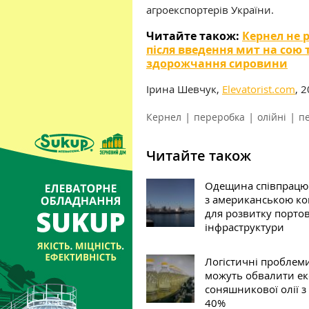
агроекспортерів України.
Читайте також:
Кернел не 
після введення мит на сою 
здорожчання сировини
Ірина Шевчук,
Elevatorist.com
, 
|
|
|
Кернел
переробка
олійні
п
Читайте також
Одещина співпрацю
з американською к
для розвитку портов
інфраструктури
Логістичні проблем
можуть обвалити ек
соняшникової олії з 
40%