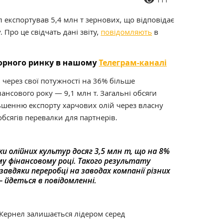
 експортував 5,4 млн т зернових, що відповідає
 Про це свідчать дані звіту,
повідомляють
в
торного ринку в нашому
Телеграм-каналі
 через свої потужності на 36% більше
нансового року — 9,1 млн т. Загальні обсяги
ьшенню експорту харчових олій через власну
бсягів перевалки для партнерів.
ки олійних культур досяг 3,5 млн т, що на 8%
му фінансовому році. Такого результату
завдяки переробці на заводах компанії різних
— йдеться в повідомленні.
 Кернел залишається лідером серед