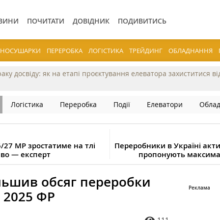
ВИНИ
ПОЧИТАТИ
ДОВІДНИК
ПОДИВИТИСЬ
ЕРНОСУШАРКИ
ПЕРЕРОБКА
ЛОГІСТИКА
ТРЕЙДИНГ
ОБЛАДНАННЯ
раку досвіду: як на етапі проєктування елеватора захиститися в
Логістика
Переробка
Події
Елеватори
Обла
6/27 МР зростатиме на тлі
Переробники в Україні акт
иво — експерт
пропонують максималь
льшив обсяг переробки
у 2025 ФР
111