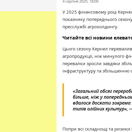
4 серпня 2025, 18:00
У 2025 фінансовому році Кернел
показнику попереднього сезону.
пресслужбі агрохолдингу.
Читайте всі новини елева
Цього сезону Кернел перевалив
агропродукції, ніж минулого фі
перевалки зросли завдяки збіл
інфраструктуру та збільшенню о
«Загальний обсяг перероб
більше, ніж у попередньо
вдалося досягти зокрема 
типів олійних культур», 
Попри всі складнощі та ризики