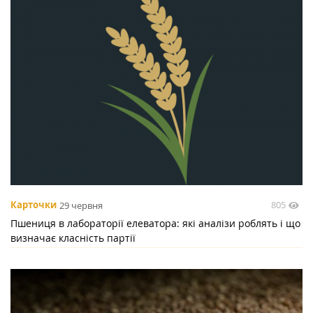
805
Карточки
29 червня
Пшениця в лабораторії елеватора: які аналізи роблять і що
визначає класність партії