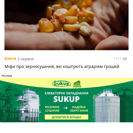
1721
Блоги
3 червня
Міфи про зерносушіння, які коштують аграріям грошей