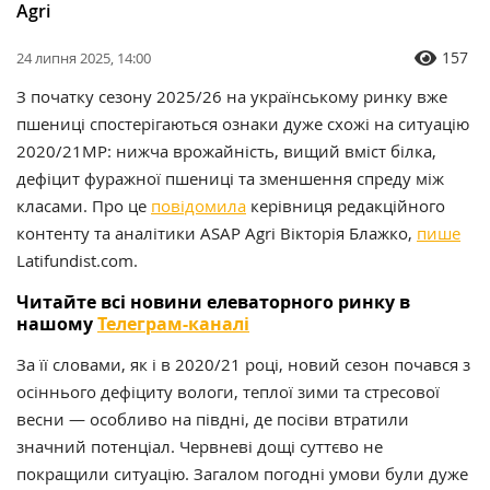
Agri
157
24 липня 2025, 14:00
З початку сезону 2025/26 на українському ринку вже
пшениці спостерігаються ознаки дуже схожі на ситуацію
2020/21МР: нижча врожайність, вищий вміст білка,
дефіцит фуражної пшениці та зменшення спреду між
класами. Про це
повідомила
керівниця редакційного
контенту та аналітики ASAP Agri Вікторія Блажко
,
пише
Latifundist.com.
Читайте всі новини елеваторного ринку в
нашому
Телеграм-каналі
За її словами, як і в 2020/21 році, новий сезон почався з
осіннього дефіциту вологи, теплої зими та стресової
весни — особливо на півдні, де посіви втратили
значний потенціал. Червневі дощі суттєво не
покращили ситуацію. Загалом погодні умови були дуже