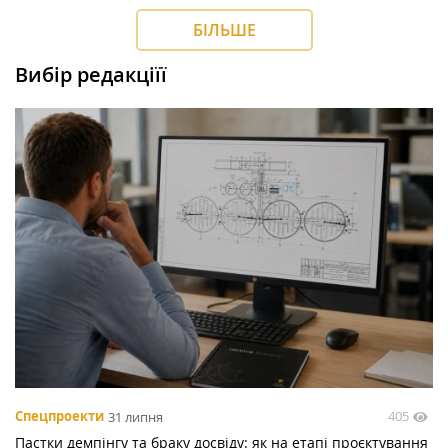
БІЛЬШЕ
Вибір редакціїї
405
Спецпроекти
31 липня
Пастки демпінгу та браку досвіду: як на етапі проєктування