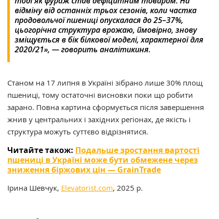
тоді як фураж став дефіцитним товаром. На
відміну від останніх трьох сезонів, коли частка
продовольчої пшениці опускалася до 25–37%,
цьогорічна структура врожаю, ймовірно, знову
зміщується в бік білкової моделі, характерної для
2020/21», — говорить аналітикиня.
Станом на 17 липня в Україні зібрано лише 30% площ
пшениці, тому остаточні висновки поки що робити
зарано. Повна картина сформується після завершення
жнив у центральних і західних регіонах, де якість і
структура можуть суттєво відрізнятися.
Читайте також:
Подальше зростання вартості
пшениці в Україні може бути обмежене через
зниження біржових цін — GrainTrade
Ірина Шевчук,
Elevatorist.com
, 2025 р.