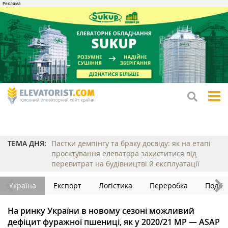
tog
me
ТЕМА ДНЯ:
Пастки демпінгу та браку досвіду: як на етапі
проєктування елеватора захиститися від
перевитрат на будівництві й експлуатації
Україна
Експорт
Логістика
Переробка
Події
На ринку України в новому сезоні можливий
дефіцит фуражної пшениці, як у 2020/21 МР — ASAP