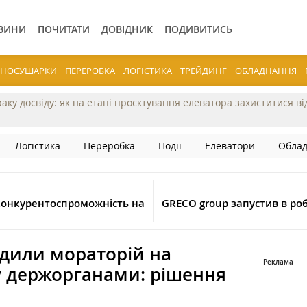
ВИНИ
ПОЧИТАТИ
ДОВІДНИК
ПОДИВИТИСЬ
ЕРНОСУШАРКИ
ПЕРЕРОБКА
ЛОГІСТИКА
ТРЕЙДИНГ
ОБЛАДНАННЯ
раку досвіду: як на етапі проєктування елеватора захиститися в
Логістика
Переробка
Події
Елеватори
Обла
конкурентоспроможність на
GRECO group запустив в ро
адили мораторій на
у держорганами: рішення