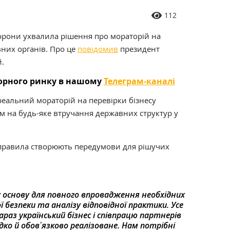
112
борони ухвалила рішення про мораторій на
вних органів. Про це
повідомив
президент
.
торного ринку в нашому
Телеграм-каналі
реальний мораторій на перевірки бізнесу
 на будь-яке втручання державних структур у
 правила створюють передумови для рішучих
 основу для повного впровадження необхідних
 безпеки та аналізу відповідної практики. Усе
раз український бізнес і співпрацю партнерів
дко й обовʼязково реалізоване. Нам потрібні