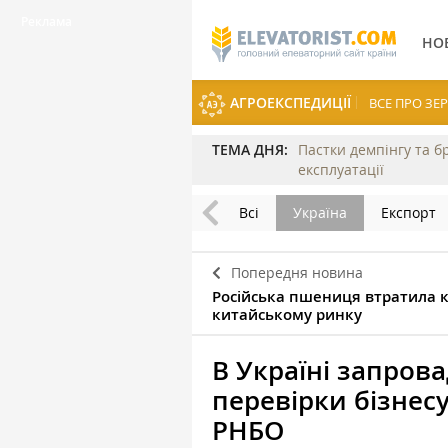
НО
АГРОЕКСПЕДИЦІЇ
ВСЕ ПРО З
ТЕМА ДНЯ:
Пастки демпінгу та б
експлуатації
Всі
Україна
Експорт
Попередня новина
Російська пшениця втратила 
китайському ринку
В Україні запров
перевірки бізнес
РНБО