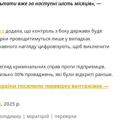
льтати вже за наступні шість місяців», —
ко
додала, що контроль з боку держави буде
ірки проводитимуться лише у випадках
ржавного нагляду цифровізують, щоб виключити
ерегляд кримінальних справ проти підприємців.
изько 30% проваджень, які були відкриті раніше.
України посилили перевірку вантажівок —
m
, 2025 р.
|
|
Володимир
мораторій
перевірки