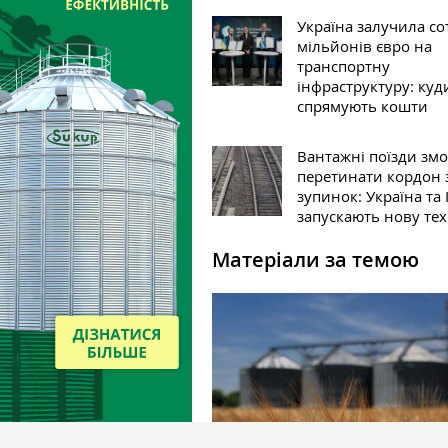
Україна залучила со
мільйонів євро на
транспортну
інфраструктуру: куд
спрямують кошти
Вантажні поїзди зм
перетинати кордон з
зупинок: Україна та 
запускають нову те
Матеріали за темою