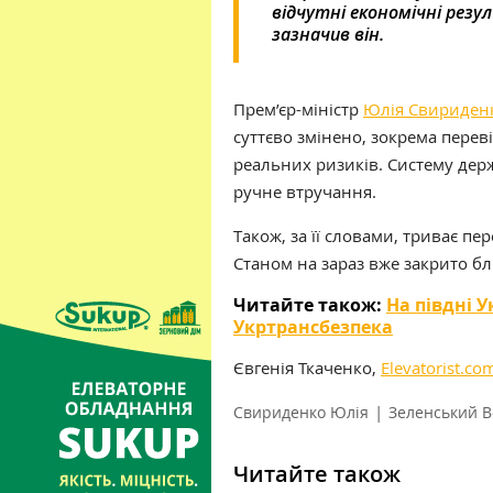
відчутні економічні резу
зазначив він.
Прем’єр-міністр
Юлія Свириден
суттєво змінено, зокрема
перев
реальних ризиків. Систему де
ручне втручання.
Також, за її словами, триває п
Станом на зараз вже закрито бл
Читайте також:
На півдні 
Укртрансбезпека
Євгенія Ткаченко,
Elevatorist.co
|
Свириденко Юлія
Зеленський 
Читайте також