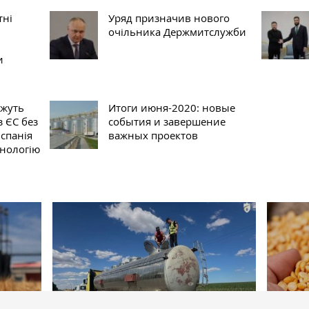
тні
Уряд призначив нового
очільника Держмитслужби
и
ожуть
Итоги июня-2020: новые
 ЄС без
события и завершение
Іспанія
важных проектов
хнологію