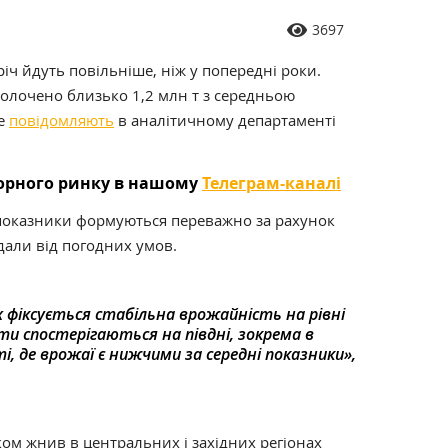
3697
іч йдуть повільніше, ніж у попередні роки.
олочено близько 1,2 млн т з середньою
це
повідомляють
в аналітичному департаменті
торного ринку в нашому
Телеграм-каналі
 показники формуються переважно за рахунок
ждали від погодних умов.
 фіксується стабільна врожайність на рівні
ти спостерігаються на півдні, зокрема в
і, де врожаї є нижчими за середні показники»,
ком жнив в центральних і західних регіонах