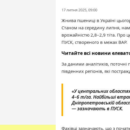
17 липня 2025, 09:00
Жнива пшениці в Україні цьогор
Станом на середину липня, нам
врожайністю 2,8–2,9 т/га. Про 
ПУСК, створеного в межах ВАР.
Читайте всі новини елева
За даними аналітиків, поточні
південних регіонів, які постра
«У центральних областях
4–6 т/га. Найбільші втра
Дніпропетровській област
— зазначають в ПУСК.
Фахівці зазначають, що з почат