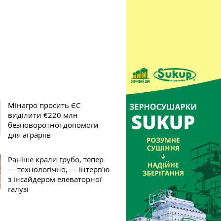
Мінагро просить ЄС
виділити €220 млн
безповоротної допомоги
для аграріїв
Раніше крали грубо, тепер
— технологічно, — інтерв'ю
з інсайдером елеваторної
галузі