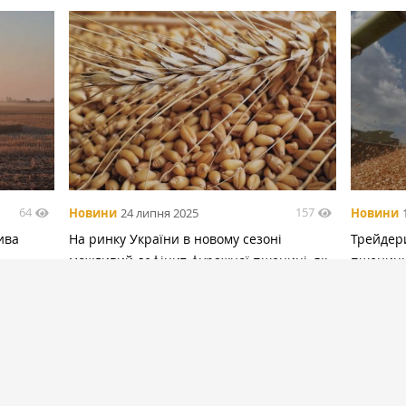
64
157
Новини
24 липня 2025
Новини
ива
На ринку України в новому сезоні
Трейдер
можливий дефіцит фуражної пшениці, як
пшеницю 
у 2020/21 МР — ASAP Agri
врожаю
БІЛЬШЕ