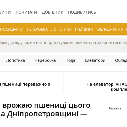
ВИНИ
ПОЧИТАТИ
ДОВІДНИК
ПОДИВИТИСЬ
ЕРНОСУШАРКИ
ПЕРЕРОБКА
ЛОГІСТИКА
ТРЕЙДИНГ
ОБЛАДНАННЯ
раку досвіду: як на етапі проєктування елеватора захиститися в
Логістика
Переробка
Події
Елеватори
Обла
н пшениці переважно з
На елеваторі VIT
компле
и врожаю пшениці цього
на Дніпропетровщині —