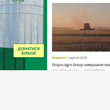
Новини
1 серпня 2025
Dnipro Agro Group завершили жн
озимої пшениці — врожайність
перевищує планові показники
Вибір редакціїї