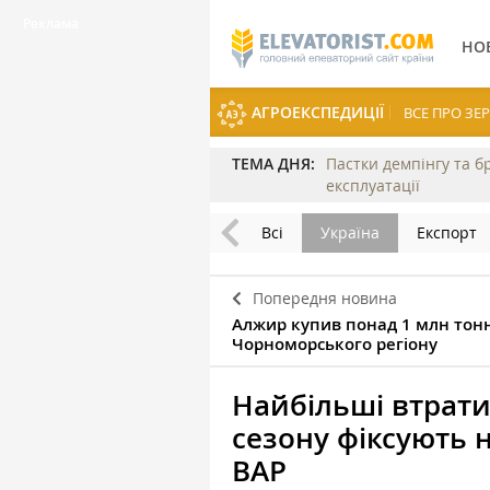
НО
АГРОЕКСПЕДИЦІЇ
ВСЕ ПРО З
ТЕМА ДНЯ:
Пастки демпінгу та б
експлуатації
Всі
Україна
Експорт
Попередня новина
Алжир купив понад 1 млн тон
Чорноморського регіону
Найбільші втрат
сезону фіксують 
ВАР