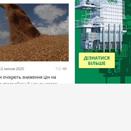
102
12 липня 2025
и очікують зниження цін на
після збору 5 млн т нового