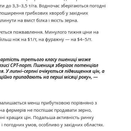
и до 3,3–3,5 т/га.
Водночас зберігаються погодні
 поширення грибкових хвороб у західних
инути на вміст білка і якість зерна
.
ується пожвавлення. Минулого тижня ціни на
льш ніж на $1/т, на фуражну — на $4–5/т.
вартість третього класу пшениці може
зисі CPT-порт. Пшениця зберігає потенціал
. У липні–серпні очікується підвищення цін, а
ійно припадають на перші місяці року», —
 залишається менш прибутковою порівняно з
на фермерів не поспішає продавати зерно,
нні кращих цін.
Подальша активність ринку
і погодних умов, особливо у західних областях.