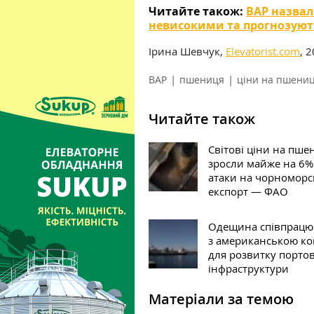
Читайте також:
ВАР назвал
невисокими та прогнозують
Ірина Шевчук,
Elevatorist.com
, 
|
|
ВАР
пшениця
ціни на пшени
Читайте також
Світові ціни на пш
зросли майже на 6%
атаки на чорномор
експорт — ФАО
Одещина співпрацю
з американською к
для розвитку портов
інфраструктури
Матеріали за темою