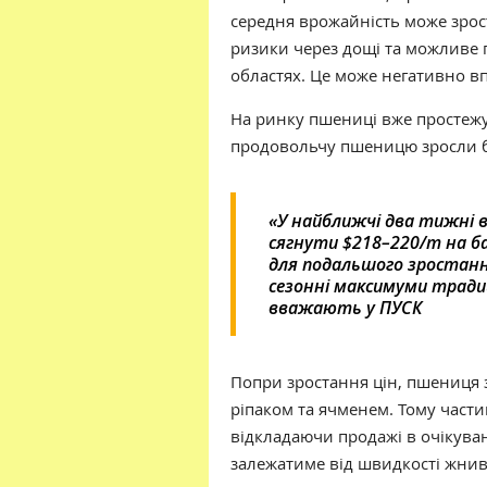
середня врожайність може зрост
ризики
через дощі та можливе
областях
. Це
може негативно впл
На ринку пшениці вже простеж
продовольчу пшеницю зросли бі
«У найближчі два тижні 
сягнути $218–220/т на ба
для подальшого зростання
сезонні максимуми традиц
вважають у ПУСК
Попри зростання цін, пшениця
ріпаком та ячменем. Тому части
відкладаючи продажі в очікува
залежатиме від швидкості жнив 