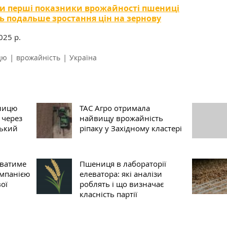
и перші показники врожайності пшениці
 подальше зростання цін на зернову
2025 р.
|
|
цю
врожайність
Україна
еницю
ТАС Агро отримала
 через
найвищу врожайність
ський
ріпаку у Західному кластері
ватиме
Пшениця в лабораторії
омпанією
елеватора: які аналізи
ої
роблять і що визначає
класність партії