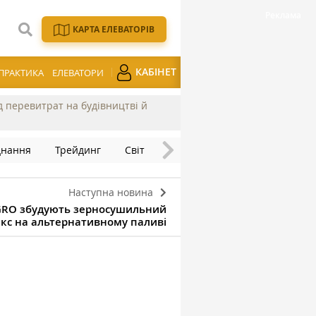
КАРТА ЕЛЕВАТОРІВ
КАБІНЕТ
ПРАКТИКА
ЕЛЕВАТОРИ
ід перевитрат на будівництві й
днання
Трейдинг
Світ
Наступна новина
AGRO збудують зерносушильний
кс на альтернативному паливі