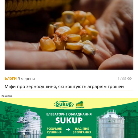
1733
Блоги
3 червня
Міфи про зерносушіння, які коштують аграріям грошей