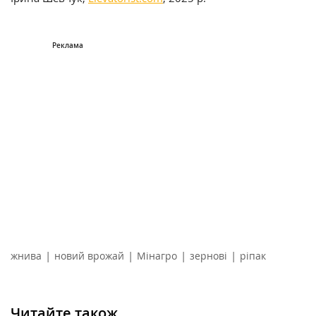
|
|
|
|
жнива
новий врожай
Мінагро
зернові
ріпак
Читайте також