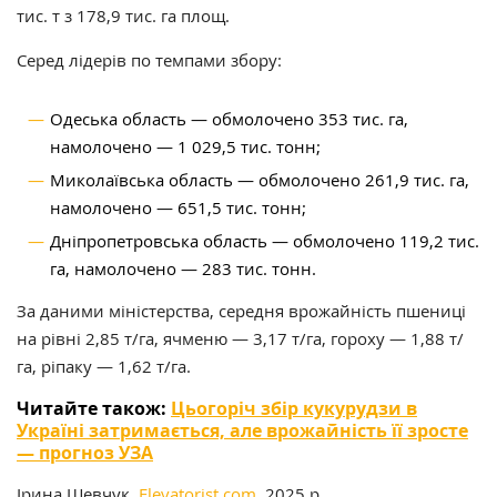
тис. т з 178,9 тис. га площ.
Серед лідерів по темпами збору:
Одеська область — обмолочено 353 тис. га,
намолочено — 1 029,5 тис. тонн;
Миколаївська область — обмолочено 261,9 тис. га,
намолочено — 651,5 тис. тонн;
Дніпропетровська область — обмолочено 119,2 тис.
га, намолочено — 283 тис. тонн.
За даними міністерства, середня врожайність пшениці
на рівні 2,85 т/га, ячменю — 3,17 т/га, гороху — 1,88 т/
га, ріпаку — 1,62 т/га.
Читайте також:
Цьогоріч збір кукурудзи в
Україні затримається, але врожайність її зросте
— прогноз УЗА
Ірина Шевчук,
Elevatorist.com
, 2025 р.