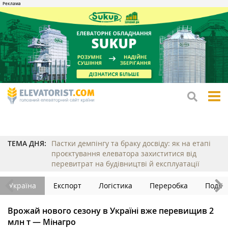
tog
me
ТЕМА ДНЯ:
Пастки демпінгу та браку досвіду: як на етапі
проєктування елеватора захиститися від
перевитрат на будівництві й експлуатації
Україна
Експорт
Логістика
Переробка
Події
Врожай нового сезону в Україні вже перевищив 2
млн т — Мінагро