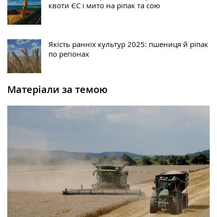
квоти ЄС і мито на ріпак та сою
Якість ранніх культур 2025: пшениця й ріпак
по регіонах
Матеріали за темою