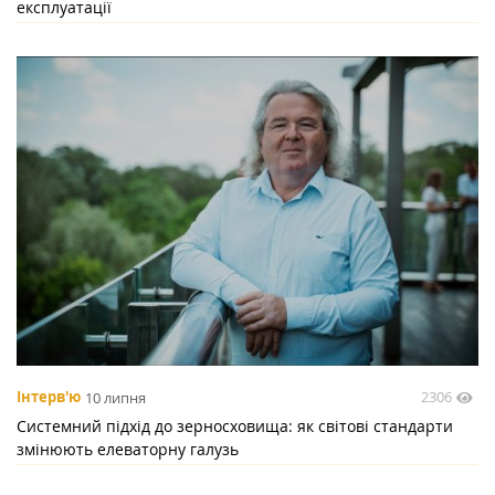
експлуатації
2306
Інтерв'ю
10 липня
Системний підхід до зерносховища: як світові стандарти
змінюють елеваторну галузь