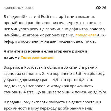
26
8 липня 2025, 09:00
В південній частині Росії на старті жнив показник
врожайності ранніх зернових культур суттєво нижче,
ніж минулого року. Це спричинено дефіцитом вологи у
найбільших аграрних регіонах країни,
повідомляє
АПК-
Інформ з посиланням на дані місцевих аналітиків.
Читайте всі новини елеваторного ринку в
нашому
Телеграм-каналі
Зокрема, в Ростовській області врожайність ранніх
зернових становить 2 т/га порівняно з 3,6 т/га рік тому,
у Краснодарському краї — 4,5 т/га проти 6,2 т/га.
Водночас, у Ставропольському краї врожайність
становить 4 т/га, що вище за торішній показник 3,5 т/га.
В подальшому експерти очікують на деяке зростання
врожайності в міру переходу до збирання менш