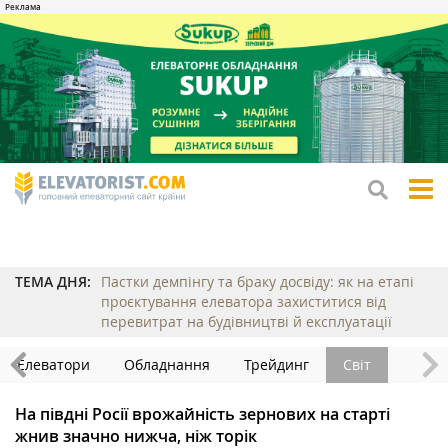
tog
me
ТЕМА ДНЯ:
Пастки демпінгу та браку досвіду: як на етапі
проєктування елеватора захиститися від
перевитрат на будівництві й експлуатації
Елеватори
Обладнання
Трейдинг
Світ
На півдні Росії врожайність зернових на старті
жнив значно нижча, ніж торік