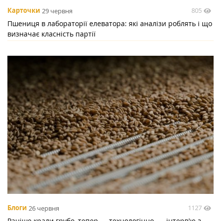
805
Карточки
29 червня
Пшениця в лабораторії елеватора: які аналізи роблять і що
визначає класність партії
1127
Блоги
26 червня
Раніше крали грубо, тепер — технологічно, — інтерв'ю з