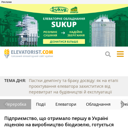
tog
me
ТЕМА ДНЯ:
Пастки демпінгу та браку досвіду: як на етапі
проєктування елеватора захиститися від
перевитрат на будівництві й експлуатації
Переробка
Події
Елеватори
Обладнання
Тре
Підприємство, що отримало першу в Україні
ліцензію на виробництво біодизелю, готується