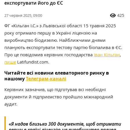
експортувати його до ЄС
425
27 червня 2025, 09:00
ФГ «Кільган І.С.» з Львівської області 15 травня 2025
року отримало першу в Україні ліцензію на
виробництво біодизелю. Найближчими днями
планують експортувати тестову партію біопалива в ЄС.
Про це повідомив керівник господарства
Іван Кільган
,
пише
Latifundist.com.
Читайте всі новини елеваторного ринку в
нашому
Телеграм-каналі
Керівник зазначив, що підготував всі необхідні
документи й підприємство пройшло міжнародний
аудит.
«Я надав близько 300 документів, щоб отримати
першу в країні ліцензію на виробництво палива.